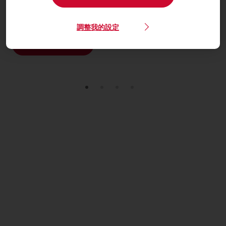
使用焙樂道的創新麵包原料，能支持您作出營養又永續，同
時又令人垂涎三尺的風味口感麵包，提供給更多消費者
調整我的設定
探索更多