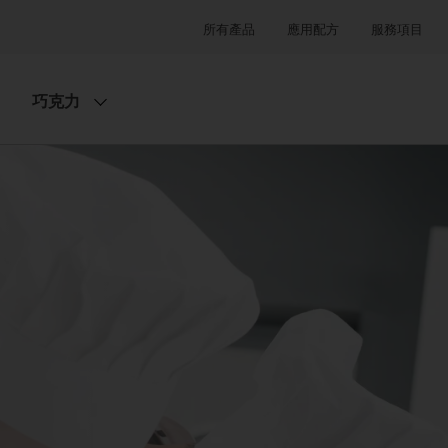
所有產品
應用配方
服務項目
巧克力