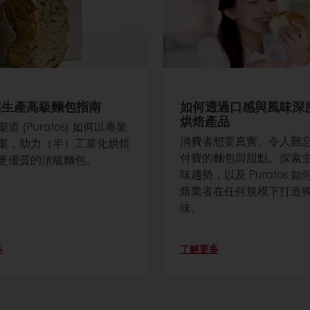
模生產高級麵包指南
如何透過口感與風味深
烘焙產品
道 (Puratos) 如何以專業
消費者想要真實、令人難
案，助力（半）工業化烘焙
付費的麵包與甜點。探索
更優質的頂級麵包。
味趨勢，以及 Puratos 
焙業者在任何規模下打造
味。
多
了解更多