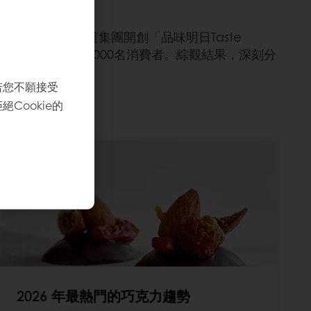
消費者。焙樂道集團開創「品味明日Taste
家、訪問超過17,000名消費者。綜觀結果，深刻分
意上的一大幫助!
若您不願接受
Cookie的
2026 年最熱門的巧克力趨勢