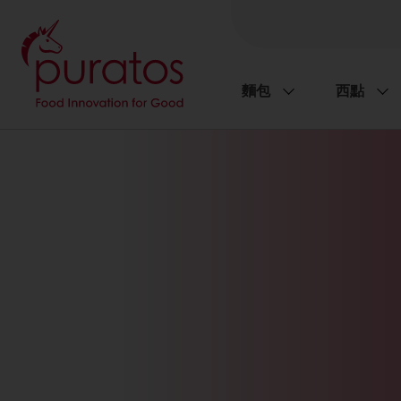
麵包
西點