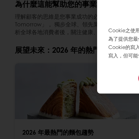
為什麼這能幫助您的事業成長 ?
理解顧客的思維是您事業成功的必備要素。為預測未
Tomorrow」， 獨步全球、領先業界，全球最
Cookie之使
析全球各地消費者後，關注健康、便利性、顧客體
為了提供您最
Cookie的
展望未來：2026 年的熱門話題是什麼
寫入，但可能
2026 年最熱門的麵包趨勢