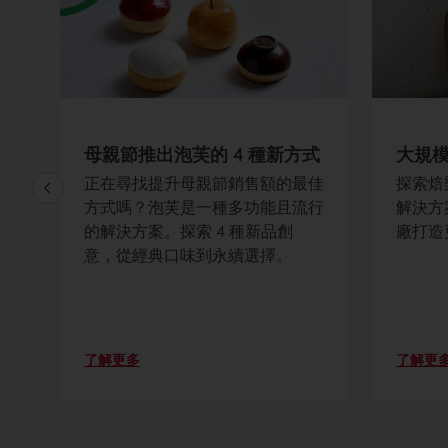
麵
母親節推出泡芙的 4 種新方式
大規
正在尋找提升母親節銷售額的最佳
探索焙樂
護
方式嗎？泡芙是一種多功能且流行
解決方
費
的解決方案。探索 4 種新品創
廠打造
了
意，從經典口味到永續選擇。
採
產
了解更多
了解更