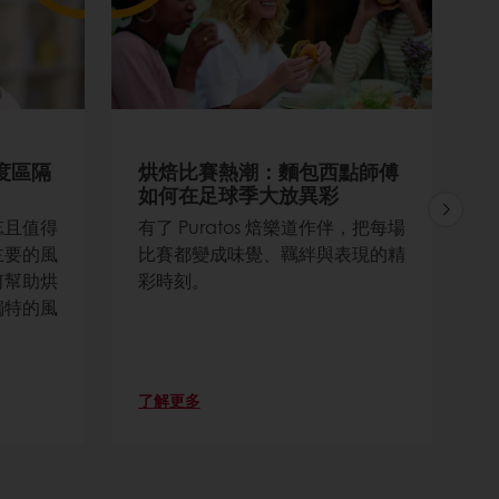
度區隔
烘焙比賽熱潮：麵包西點師傅
如何在足球季大放異彩
忘且值得
有了 Puratos 焙樂道作伴，把每場
主要的風
比賽都變成味覺、羈絆與表現的精
如何幫助烘
彩時刻。
獨特的風
了解更多