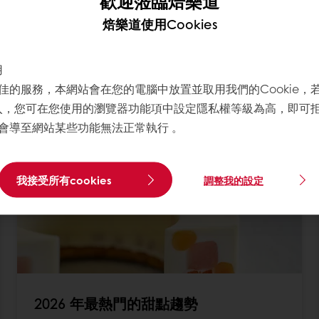
歡迎蒞臨焙樂道
焙樂道使用Cookies
來趨勢並能持續不斷地創造出最佳商品，您需要深入了解
大型的麵包、甜點、巧克力消費者訪查。我們走遍全球40個國
用
驗、數位化等嶄新視野是其中關鍵。了解更多，成為您生
佳的服務，本網站會在您的電腦中放置並取用我們的Cookie，
寫入，您可在您使用的瀏覽器功能項中設定隱私權等級為高，即可拒絕
？
會導至網站某些功能無法正常執行 。
我接受所有cookies
調整我的設定
2026 年最熱門的甜點趨勢