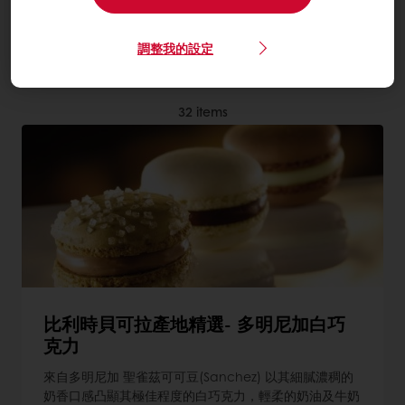
了解更多 Real Chocolate調溫巧克力
調整我的設定
32
items
比利時貝可拉產地精選- 多明尼加白巧
克力
來自多明尼加 聖雀茲可可豆(Sanchez) 以其細膩濃稠的
奶香口感凸顯其極佳程度的白巧克力，輕柔的奶油及牛奶