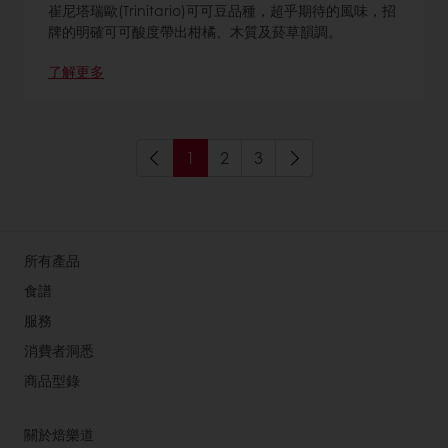
崔尼塔瑞歐(Trinitario)可可豆品種，超乎期待的風味，招
牌的明確可可酸度帶出柑橘、木質及菸草韻調。
了解更多
1
2
3
所有產品
食譜
服務
消費者洞悉
商品型錄
關於焙樂道