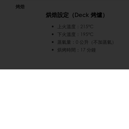
烤焙
烘焙設定（Deck 烤爐）
上火溫度：215°C
下火溫度：195°C
蒸氣量：0 公升（不加蒸氣）
烘烤時間：17 分鐘
了解