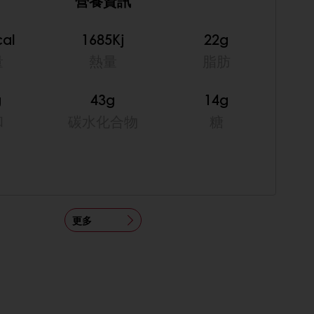
營養資訊
cal
1685Kj
22g
量
熱量
脂肪
g
43g
14g
和
碳水化合物
糖
更多