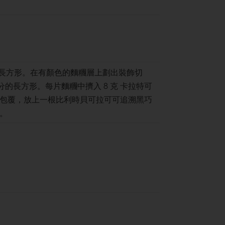
公分的長方形。在有顏色的麵糰層上劃出裝飾切
公分的長方形。每片麵糰中擠入 8 克 卡拉特可
包覆，放上一根比利時貝可拉可可追溯黑巧
。