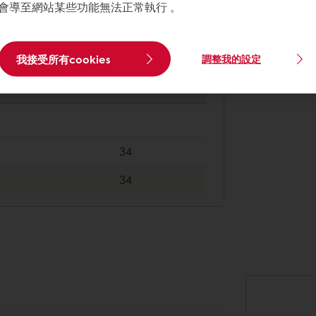
會導至網站某些功能無法正常執行 。
170
我接受所有cookies
調整我的設定
272
442
34
34