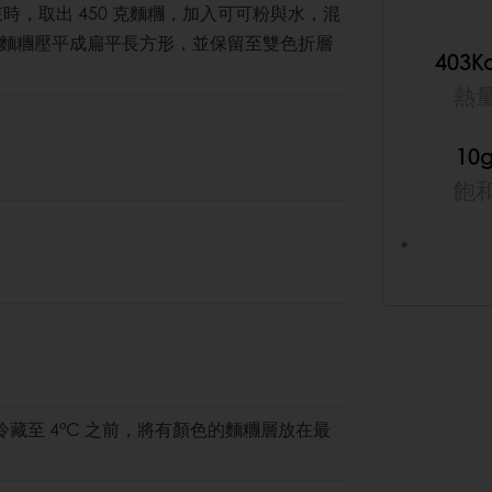
結束時，取出 450 克麵糰，加入可可粉與水，混
麵糰壓平成扁平長方形，並保留至雙色折層
403K
熱
10
飽
*
冷藏至 4°C 之前，將有顏色的麵糰層放在最