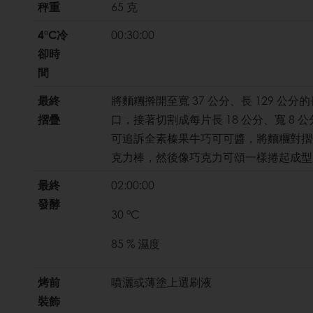
秤重
65 克
4°C冷
00:30:00
卻時
間
最終
將麵糰擀開至寬 37 公分、長 129 
摺疊
口，接著切割成每片長 18 公分、寬 8 
可追訴全素榛果牛巧可可醬，將麵糰對摺
克力棒，然後像巧克力可頌一樣捲起成型
最終
02:00:00
發酵
30 °C
85 % 濕度
烤前
噴灑或薄塗上選刷液
裝飾