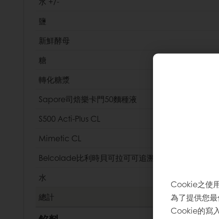
水 +/-
鹽
新鮮酵母
糖
轉化糖漿
Sapore司焙樂卡門50麵種液
S500 Acti-Plus CL
Mimetic CL
Belcolade比利時貝可拉可可追溯高脂可可粉
水
Cookie之使
為了提供您最
總計
Cookie的