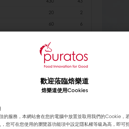
430
43
20
2
60
6
120
12
20
2
25
2.5
10
1
歡迎蒞臨焙樂道
500
50
焙樂道使用Cookies
40
4
40
4
用
佳的服務，本網站會在您的電腦中放置並取用我們的Cookie，
2265
寫入，您可在您使用的瀏覽器功能項中設定隱私權等級為高，即可拒絕