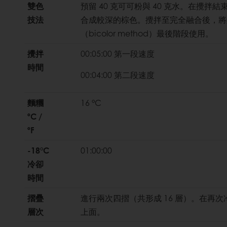
雙色
預留 40 克可可粉與 40 克水。在攪拌
技法
合成較深的棕色。攪拌至完全融合後，將
（bicolor method）最後階段使用。
攪拌
00:05:00 第一段速度
時間
00:04:00 第二段速度
麵糰
16 °C
ºC /
ºF
-18°C
01:00:00
冷卻
時間
摺疊
進行兩次四摺（共形成 16 層）。在再次
層次
上面。