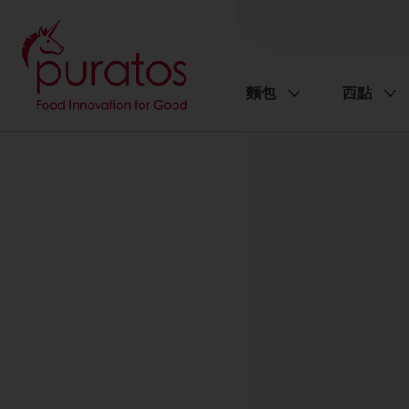
麵包
西點