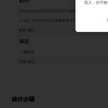
餡料
寫入，但可能
Belcolade 比利時貝可拉可可追溯可可棒
Carat 卡拉特可可追溯榛果素牛巧餡
餡料
總計
淋面
上選刷液
淋面
總計
操作步驟