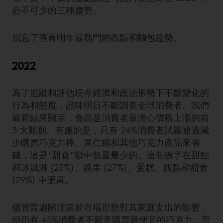
必不可少的三種趨勢。
別忘了查看明年最熱門的西點和麵包趨勢。
2022
為了追蹤和評估現今經濟和政治形勢下不斷變化的
行為和態度，品味明日不斷調查全球消費者。我們
最新結果顯示，食品是消費者最擔心價格上漲的前
3 大類別。有趣的是，只有 24%消費者試圖通過減
少購買巧克力棒、果仁糖和其他巧克力產品來省
錢，這是“甜食”類中數量最少的。這個數字在甜點
和冰淇淋 (25%)、糖果 (27%)、蛋糕、西點和甜食
(29%) 中更高。
儘管普遍關注當前市場形勢對其家庭支出的影響，
但仍有 45%消費者不願意購買最便宜的巧克力，而