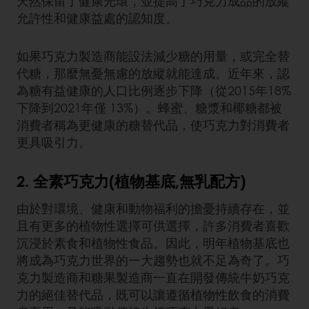
天然保留了健康光環，並提高了巧克力成品的放縱
允許性和健康益處的認知度。
如果巧克力製造商能設法減少糖的用量，或完全替
代糖，那麼無憂無慮的放縱就能達成。近年來，認
為糖有益健康的人口比例逐步下降（從2015年18%
下降到2021年僅 13%）。蜂蜜、糖漿和椰糖都被
消費者稱為更健康的糖替代品，使巧克力對消費者
更具吸引力。
2. 全素巧克力(植物基底,無乳配方)
由於對環境、健康和動物福利的擔憂持續存在，並
且有更多的植物性選擇可供選擇，許多消費者喜歡
沉浸於素食和植物性食品。因此，明年植物基底也
將成為巧克力世界的一大趨勢也就不足為奇了。巧
克力製造商和糖果製造商一直在開發傳統牛奶巧克
力的絕佳替代品，既可以讓遵循植物性飲食的消費