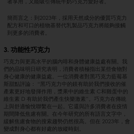
者享用，又能吸引傳統牛奶巧克力愛好者。
簡而言之：到2023年，採用天然成分的優質巧克力
配方和可口的植物基替代乳製品巧克力將能夠接觸
到更多的消費者。
3. 功能性巧克力
巧克力與更高水平的腦內啡和身體健康益處有關。我
們的品味明日研究表明，消費者積極指出某些食物對
身心健康的健康益處。一位消費者對黑巧克力藍莓慕
斯甜點評論： “黑巧克力中的鎂有助於我們接收的催
產素更好地發揮作用，漿果中的維生素 C和雞蛋中的
維生素 D 有助於我們產生快樂激素”。巧克力在傳統
上與舒適愉悅聯繫在一起。它還與許多消費者在疫情
期間降低焦慮有關。在今年研究的所有語言文字中，
緩解焦慮食物的搜索趨勢仍然很高。但在 2023年，會
變成對身心都有好處的放縱時刻。