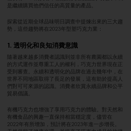
是繼續購買他們信任的高質量的產品。
探索從近期全球品味明日調查中提煉出來的三大趨
勢，這些趨勢將在2023年型塑巧克力業：
1. 透明化和良知消費意識
隨著越來越多消費者認識到並非所有農園都以永續
的方式運作並尊重工人的權利，巧克力世界現在正
受到審查。永續和透明化的品牌在過去幾年中，在
世界不同地區取得了長足的發展，這有助於提高人
們對可可來源的認識。消費者欣賞永續品牌和公平
貿易倡議。
有機巧克力也增強了享用巧克力的體驗。對天然和
有機食品的興趣一直保持相當穩定度，儘管在
2022年有所增加，預計將在2023年進一步增長。