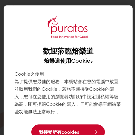
Togg
navi
歡迎蒞臨焙樂道
焙樂道使用Cookies
Cookie之使用
為了提供您最佳的服務，本網站會在您的電腦中放置
並取用我們的Cookie，若您不願接受Cookie的寫
入，您可在您使用的瀏覽器功能項中設定隱私權等級
為高，即可拒絕Cookie的寫入，但可能會導至網站某
些功能無法正常執行 。
我接受所有cookies