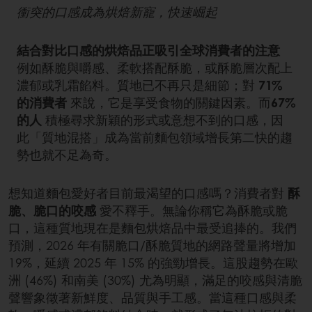
衝突的口感成為烘焙新寵，快速崛起
結合對比口感的烘焙品正吸引全球消費者的注意
例如酥脆與嚼感、柔軟搭配酥脆，或酥脆層次配上
濃郁或乳霜餡料。質地已不再只是細節；對
71%
的消費者
來說，它是享受食物的關鍵因素。而
67%
的人
積極尋求新穎的形式或意想不到的口感，因
此「質地混搭」成為當前麵包領域增長第二快的趨
勢也就不足為奇。
想知道麵包愛好者目前最渴望的口感嗎？消費者對
酥
脆、脆口的咬感
愛不釋手。無論你稱它為酥脆或脆
口，這種質地現在是麵包烘焙品中最受追捧的。我們
預測，2026 年有關脆口/酥脆質地的網路聲量將增加
19%，延續 2025 年 15% 的強勁增長。這股趨勢在歐
洲 (46%) 和南美 (30%) 尤為明顯，滿足的咬感與清脆
聲響象徵著新鮮度、品質與手工感。當這種口感與柔