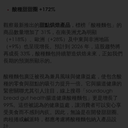
酸種甜甜圈 +172%
觀察最新推出的
甜點烘焙產品
，標榜「酸種麵包」的
商品數量增加了 31%，在南美洲尤為明顯
（+118%）、歐洲（+28%）及中東與非洲地區
（+9%）也呈現增長。預計到 2026 年，這股趨勢將
再成長 33%，酸種麵包持續塑造烘焙未來，正如我們
長期的預測所顯示的。
酸種麵包廣泛被視為兼具風味與健康益處，使包含酸
種的零食與甜點的吸引力提升一倍。它與腸道健康的
緊密關聯尤其引人注目，線上搜尋「sourdough
bread gut health腸道健康酸種麵包」更是增長了
99%。這些被認為的健康益處，讓消費者可以安心享
受美食而不感到內疚。因此，無論是在開發甜甜圈、
肉桂捲或鹹派時，都應考慮將酸種麵包納入產品設
計。