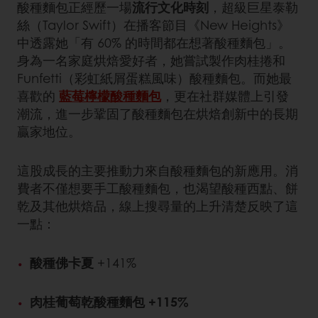
酸種麵包正經歷一場
流行文化時刻
，超級巨星泰勒
絲（Taylor Swift）在播客節目《New Heights》
中透露她「有 60% 的時間都在想著酸種麵包」。
身為一名家庭烘焙愛好者，她嘗試製作肉桂捲和
Funfetti（彩虹紙屑蛋糕風味）酸種麵包。而她最
喜歡的
藍莓檸檬酸種麵包
，更在社群媒體上引發
潮流，進一步鞏固了酸種麵包在烘焙創新中的長期
贏家地位。
這股成長的主要推動力來自酸種麵包的新應用。消
費者不僅想要手工酸種麵包，也渴望酸種西點、餅
乾及其他烘焙品，線上搜尋量的上升清楚反映了這
一點：
酸種佛卡夏
+141%
肉桂葡萄乾酸種麵包 +115%