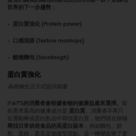
世界的下一步趨勢：
蛋白質強化 (Protein power)
口感混搭 (Texture mashups)
酸種麵包 (Sourdough)
蛋白質強化
為積極生活方式提供能量
約
67%的消費者會根據食物的健康益處來選擇。
當
前需求最高的健康成分是
蛋白質
。消費者不再只
在運動棒或蛋白飲品中尋找蛋白質，他們現在積極
尋找日常烘焙食品的高蛋白版本
，例如麵包、餅
乾、蛋糕，甚至是放縱型甜點。這一轉變反映了更