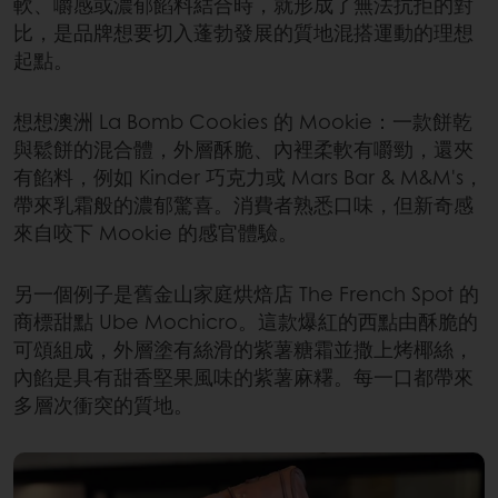
軟、嚼感或濃郁餡料結合時，就形成了無法抗拒的對
比，是品牌想要切入蓬勃發展的質地混搭運動的理想
起點。
想想澳洲 La Bomb Cookies 的 Mookie：一款餅乾
與鬆餅的混合體，外層酥脆、內裡柔軟有嚼勁，還夾
有餡料，例如 Kinder 巧克力或 Mars Bar & M&M's，
帶來乳霜般的濃郁驚喜。消費者熟悉口味，但新奇感
來自咬下 Mookie 的感官體驗。
另一個例子是舊金山家庭烘焙店 The French Spot 的
商標甜點 Ube Mochicro。這款爆紅的西點由酥脆的
可頌組成，外層塗有絲滑的紫薯糖霜並撒上烤椰絲，
內餡是具有甜香堅果風味的紫薯麻糬。每一口都帶來
多層次衝突的質地。