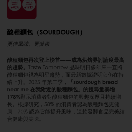
酸種麵包（SOURDOUGH）
更佳風味、更健康
酸種麵包再次登上榜首——成為烘焙界討論度最高
的趨勢。
Taste Tomorrow 品味明日多年來一直將
酸種麵包視為明星趨勢，而最新數據證明它仍在持
續上升。2025 年第二季，
「sourdough bread
near me 在我附近的酸種麵包」的搜尋量暴增
178%
顯示消費者對酸種麵包的興趣深厚且持續增
長。根據研究，58% 的消費者認為酸種麵包更健
康，70% 認為它能提升風味，這款發酵食品完美結
合健康與美味。