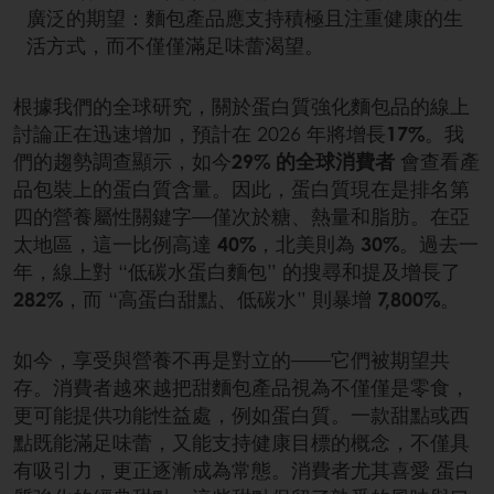
廣泛的期望：麵包產品應支持積極且注重健康的生
活方式，而不僅僅滿足味蕾渴望。
根據我們的全球研究，關於蛋白質強化麵包品的線上
討論正在迅速增加，預計在 2026 年將增長
17%
。我
們的趨勢調查顯示，如今
29% 的全球消費者
會查看產
品包裝上的蛋白質含量。因此，蛋白質現在是排名第
四的營養屬性關鍵字—僅次於糖、熱量和脂肪。在亞
太地區，這一比例高達
40%
，北美則為
30%
。過去一
年，線上對 “低碳水蛋白麵包” 的搜尋和提及增長了
282%
，而 “高蛋白甜點、低碳水” 則暴增
7,800%
。
如今，享受與營養不再是對立的——它們被期望共
存。消費者越來越把甜麵包產品視為不僅僅是零食，
更可能提供功能性益處，例如蛋白質。一款甜點或西
點既能滿足味蕾，又能支持健康目標的概念，不僅具
有吸引力，更正逐漸成為常態。消費者尤其喜愛 蛋白