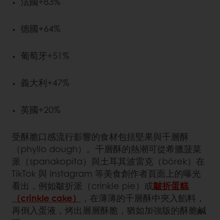
法國+83%
德國+64%
葡萄牙+51%
義大利+47%
英國+20%
受酥脆口感流行影響的食材包括堅果與千層酥
（phyllo dough）。千層酥的熱潮可從希臘菠菜
派（spanakopita）與土耳其波雷克（börek）在
TikTok 與 Instagram 等美食創作者頁面上的曝光
看出，例如皺折派（crinkle pie）或
皺折蛋糕
（crinkle cake）
，在薄薄的千層酥中夾入餡料，
再倒入蛋液，烤出層層酥脆，猶如加強版的酥脆鹹