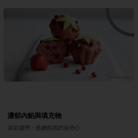
濃郁內餡與填充物
當前趨勢：焦糖餡與奶油夾心