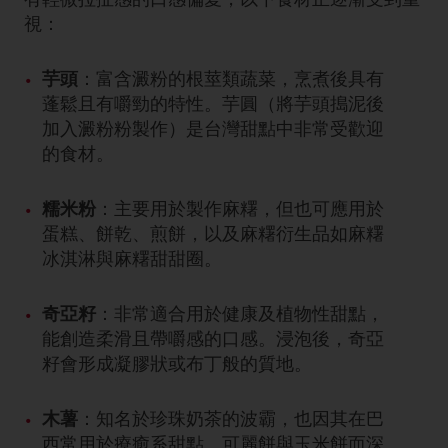
視：
芋頭
：富含澱粉的根莖類蔬菜，烹煮後具有
蓬鬆且有嚼勁的特性。芋圓（將芋頭搗泥後
加入澱粉粉製作）是台灣甜點中非常受歡迎
的食材。
糯米粉
：主要用於製作麻糬，但也可應用於
蛋糕、餅乾、煎餅，以及麻糬衍生品如麻糬
冰淇淋與麻糬甜甜圈。
奇亞籽
：非常適合用於健康及植物性甜點，
能創造柔滑且帶嚼感的口感。浸泡後，奇亞
籽會形成凝膠狀或布丁般的質地。
木薯
：知名於珍珠奶茶的波霸，也因其在巴
西常用於療癒系甜點、可麗餅與玉米餅而深