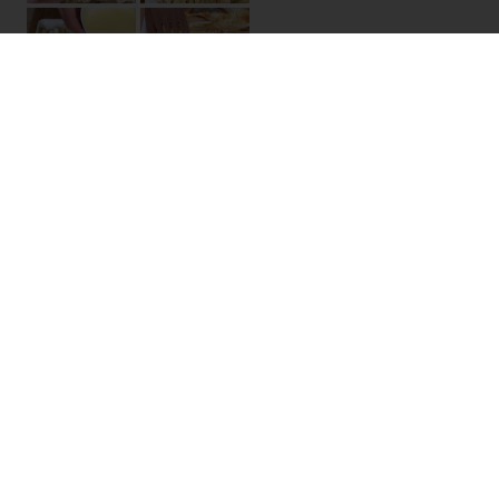
以口感引導消費者享受
無論你選擇濕潤的內餡、有嚼勁的咬感、酥脆的層
次，或是意想不到的口感混搭，重點在於提供消費
者多感官的體驗。你可以先在暢銷款上做小小的口
感變化，或大膽嘗試全新甜點。誰知道呢？正確的
口感可能讓你的新產品成為下一個網路爆紅話題。
LinkedIn
Twitter
臉書
Pinterest
WhatsApp