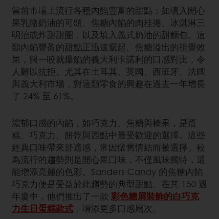
當前市場上流行各種內餡豐富的甜點：如填入開心
果乳酪奶油的可頌、焦糖內餡的肉桂捲、冰淇淋三
明治或炸甜甜圈，以及填入義式奶油的甜麵包。這
類內餡豐盈的甜點正迅速竄起。焦糖溢出的視覺效
果，與一咬就爆餡的義大利卡諾利的口感對比，令
人難以抗拒。尤其在土耳其、英國、西班牙、法國
與義大利市場，對這類零食的興趣在過去一年增長
了 24% 至 61%。
濃郁口感的內餡，如巧克力、焦糖與榛果，是蛋
糕、巧克力、餅乾與西點中最受歡迎的選擇。這些
經典口味帶來舒適感，常因懷舊情結而被選擇。較
為流行的趨勢則是開心果口味，不僅風味獨特，還
能增添亮麗的色彩。Sanders Candy 的焦糖內餡
巧克力便是受益於此趨勢的典型甜點。在其 150 週
年慶中，他們推出了一款
彩色糖屑裝飾的白巧克
力生日蛋糕款式
，增添更多口感層次。