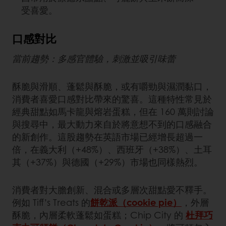
受喜愛。
口感對比
當前趨勢：多感官體驗，刺激並吸引味蕾
酥脆與滑順、蓬鬆與酥脆，或有嚼勁與濕潤黏口，
消費者喜愛口感對比帶來的驚喜。這種特性常見於
經典甜點如馬卡龍與熔岩蛋糕，但在 160 萬則討論
與搜尋中，最大動力來自於將意想不到的口感融合
的新創作。這股趨勢在英語市場已經增長超過一
倍，在義大利（+48%）、西班牙（+38%）、土耳
其（+37%）與德國（+29%）市場也同樣熱烈。
消費者對大膽創新、混合或多層次甜點愛不釋手。
例如 Tiff’s Treats 的
餅乾派（cookie pie）
，外層
酥脆，內層柔軟蓬鬆如蛋糕；Chip City 的
杜拜巧