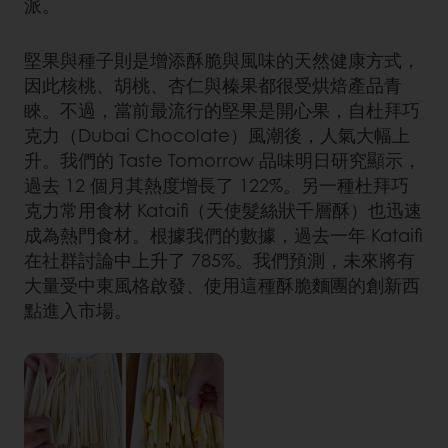
派。
堅果與種子則是增添酥脆與風味的天然健康方式，
因此核桃、胡桃、杏仁與榛果都很受烘焙產品青
睞。不過，當前最流行的堅果是開心果，自杜拜巧
克力（Dubai Chocolate）風潮後，人氣大幅上
升。我們的 Taste Tomorrow 品味明日研究顯示，
過去 12 個月其熱度增長了 122%。另一種杜拜巧
克力常用食材 Kataifi（天使髮絲狀千層酥）也迅速
成為熱門食材。根據我們的數據，過去一年 Kataifi
在社群討論中上升了 785%。我們預測，未來將有
大量受中東風格啟發、使用這種酥脆麵團的創新西
點進入市場。