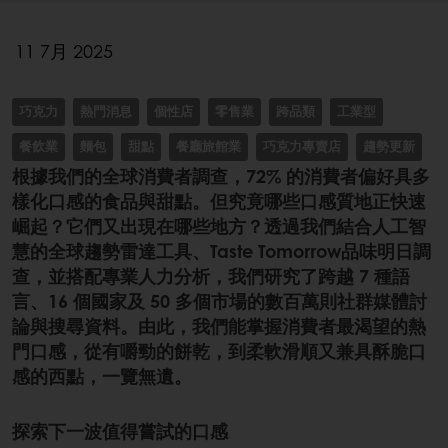
11 7月 2025
巧克力
熱門消息
個性店
零售業
跨品類
工業型
餐飲業
麵包
甜點
餐廳旅館業
巧克力專賣店
趨勢更新
根據我們的全球消費者調查，72% 的消費者偏好具多
樣化口感的食品與甜點。但究竟哪些口感質地正快速
崛起？它們又出現在哪些地方？透過我們結合人工智
慧的全球趨勢雷達工具、Taste Tomorrow品味明日調
查，並搭配專業人力分析，我們研究了跨越 7 種語
言、16 個國家及 50 多個市場的數百萬則社群媒體討
論與搜尋資料。由此，我們能掌握消費者最渴望的熱
門口感，從有嚼勁的餅乾，到柔軟滑順又兼具酥脆口
感的西點，一覽無遺。
探索下一波值得嘗試的口感