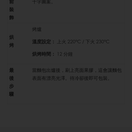
前
十字圖案。
裝
飾
烤爐
烘
溫度設定：
上火 220°C / 下火 230°C
烤
烘烤時間：
12 分鐘
最
當麵包出爐後，刷上亮面果膠，這會讓麵包
後
表面有漂亮光澤。待冷卻後即可包裝。
步
驟