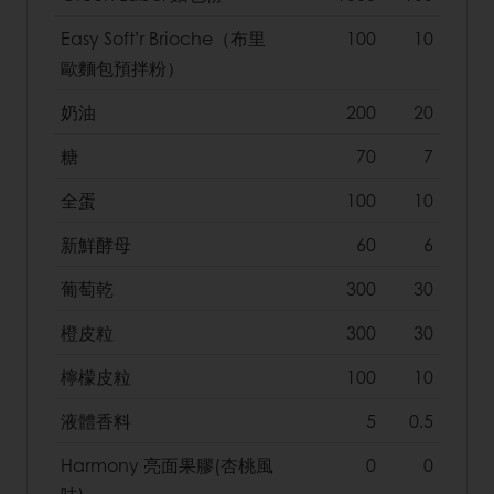
Easy Soft’r Brioche（布里
100
10
歐麵包預拌粉）
奶油
200
20
糖
70
7
全蛋
100
10
新鮮酵母
60
6
葡萄乾
300
30
橙皮粒
300
30
檸檬皮粒
100
10
液體香料
5
0.5
Harmony 亮面果膠(杏桃風
0
0