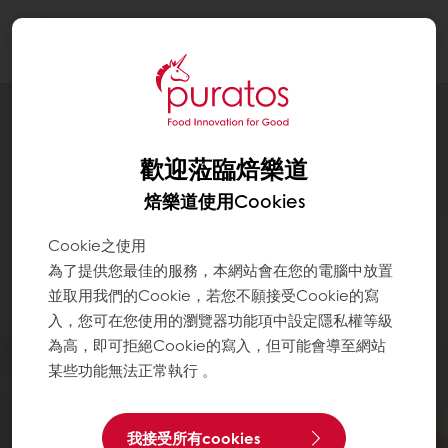
Togg
navi
歡迎蒞臨焙樂道
焙樂道使用Cookies
Cookie之使用
為了提供您最佳的服務，本網站會在您的電腦中放置
並取用我們的Cookie，若您不願接受Cookie的寫
入，您可在您使用的瀏覽器功能項中設定隱私權等級
為高，即可拒絕Cookie的寫入，但可能會導至網站
某些功能無法正常執行 。
我接受所有cookies