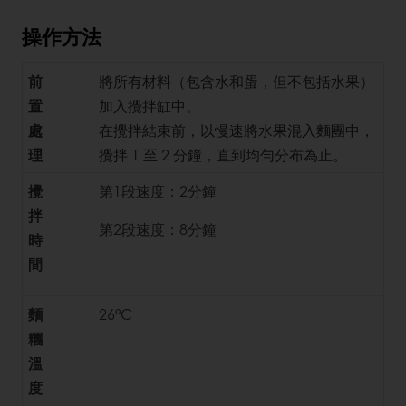
操作方法
前
將所有材料（包含水和蛋，但不包括水果）
置
加入攪拌缸中。
處
在攪拌結束前，以慢速將水果混入麵團中，
理
攪拌 1 至 2 分鐘，直到均勻分布為止。
攪
第1段速度：2分鐘
拌
第2段速度：8分鐘
時
間
麵
26°C
糰
溫
度