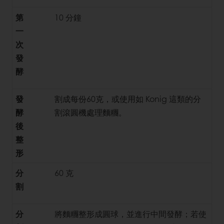
第
10 分鐘
一
次
發
酵
發
割成每份60克，或使用如 Konig 這類的分
酵
割滾圓機處理麵糰。
後
整
形
分
60 克
割
分
將麵糰整形成圓球，並進行中間發酵；若使