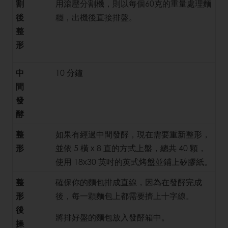
割
用滾壓分割機，則以每個60克的重量處理麵
後
糰，出機後直接排盤。
整
形
中
10 分鐘
間
發
酵
整
如果有經過中間發酵，現在需要重新整形，
形
並依 5 橫 x 8 直的方式上盤，總共 40 顆，
使用 18x30 英吋的英式烤盤並鋪上矽膠紙。
整
確保你的麵包排成直線，因為在發酵完成
形
後，每一顆麵包上都需要擠上十字線。
後
將排好盤的麵包放入發酵箱中。
操