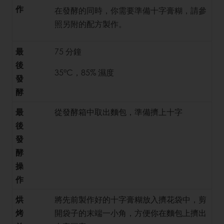
作
在發酵的同時，你需要準備十字膏糊，請參
照另附的配方製作。
最
75 分鐘
後
35°C，85% 濕度
發
酵
最
從發酵箱中取出麵包，準備擠上十字
後
發
酵
操
作
烘
將先前製作好的十字膏糊放入擠花袋中，剪
烤
開袋子的末端一小角，方便你在麵包上擠出