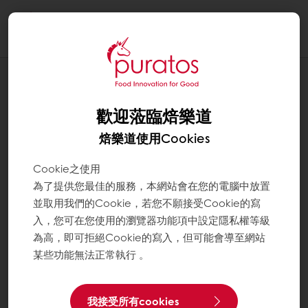
Togg
navi
應用配方
甜馬鈴薯餐包
歡迎蒞臨焙樂道
焙樂道使用Cookies
Cookie之使用
為了提供您最佳的服務，本網站會在您的電腦中放置
並取用我們的Cookie，若您不願接受Cookie的寫
入，您可在您使用的瀏覽器功能項中設定隱私權等級
為高，即可拒絕Cookie的寫入，但可能會導至網站
某些功能無法正常執行 。
我接受所有cookies