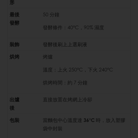
形
最後
50 分鐘
發酵
發酵條件：40°C，90% 濕度
裝飾
發酵後刷上上選刷液
烘烤
烤爐
溫度：上火 250°C，下火 240°C
烘烤時間：約 7 分鐘
出爐
直接放置在烤網上冷卻
後
包裝
當麵包中心溫度達
36°C
時，放入塑膠
袋中封裝