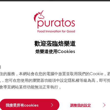
麵種粉-杜蘭小麥
貝果麵包粉
活性麵包成分。富含杜蘭小麥
美國焙樂道專業技師研發，源自
昧，烘製成的麵包略有醬油香
質地不需燙麵製程就可以做出很
人的濕潤風味。
勁，圓圈狀麥穗色澤外皮的麵包
了解更多
歡迎蒞臨焙樂道
焙樂道使用Cookies
用
佳的服務，本網站會在您的電腦中放置並取用我們的Cookie，
寫入，您可在您使用的瀏覽器功能項中設定隱私權等級為高，即可拒絕
會導至網站某些功能無法正常執行 。
包粉
布里歐麵包粉
ombard，當地人將麵包做
方便製作出柔軟甜美的布里歐麵
我接受所有cookies
調整我的設定
酥脆外皮、開放的組織且濕潤
令人難以置信的新鮮度和優質的