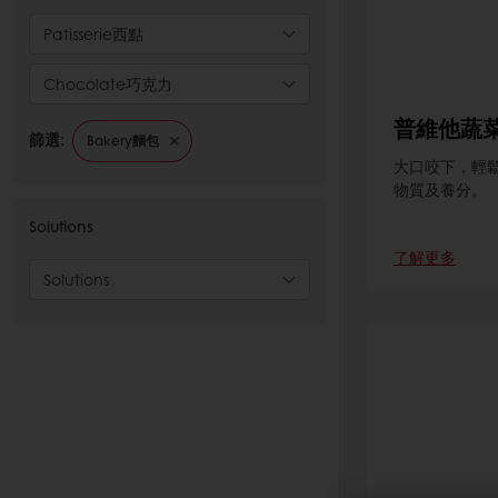
Patisserie西點
Chocolate巧克力
普維他蔬
篩選:
Bakery麵包
大口咬下，輕
物質及養分。
Solutions
了解更多
Solutions