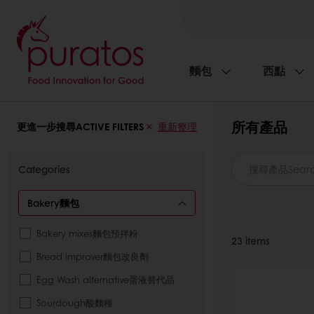
麵包
西點
所有產品
更進一步搜尋ACTIVE FILTERS
重新整理
Categories
Bakery麵包
Bakery mixes麵包預拌粉
23
items
Bread improver麵包改良劑
Egg Wash alternative蛋液替代品
Sourdough酸麵種