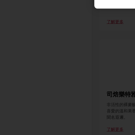
有彈性的口感
了解更多
司焙樂特
非活性的裸麥
喜愛的溫和果
聞名遐邇。
了解更多