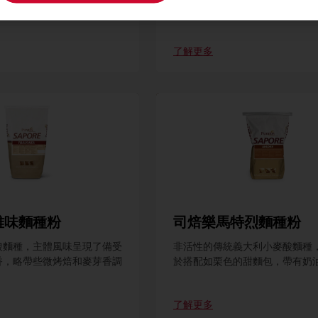
，經典並深受全球喜愛。
內含焙樂絲琳減油配方技術。
了解更多
雅味麵種粉
司焙樂馬特烈麵種粉
酸麵種，主體風味呈現了備受
非活性的傳統義大利小麥酸麵種
香，略帶些微烤焙和麥芽香調
於搭配如栗色的甜麵包，帶有奶
了解更多