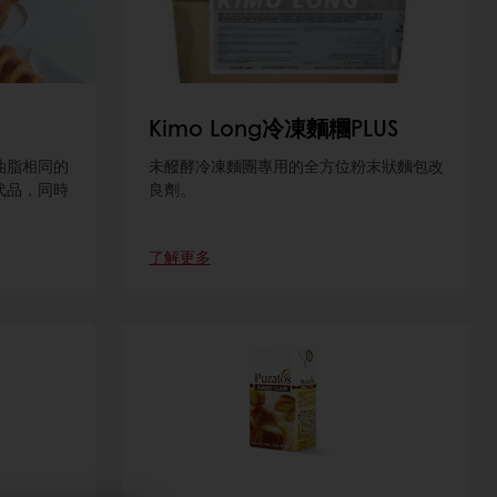
Kimo Long冷凍麵糰PLUS
油脂相同的
未醱酵冷凍麵團專用的全方位粉末狀麵包改
代品，同時
良劑。
。
了解更多