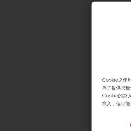
歐天克酸
源自酸麵種的
焦香地中海風
氣且適合亞洲
了解更多
Cookie之使
為了提供您最
Cookie的
寫入，但可能
巧巴達麵
源自於義大利L
成拖鞋外型。