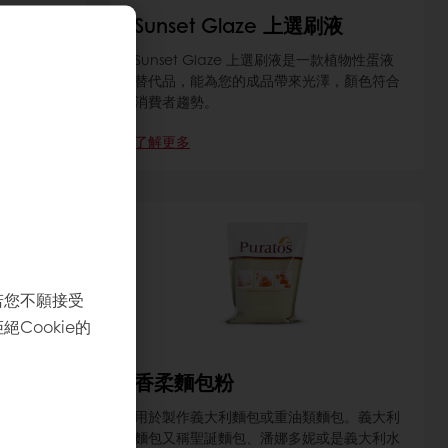
Sunset Glaze 上選刷液
古老配方及
Sunset Glaze 上選刷液是一款植物性蛋液
紮實、有嚼
替代品，能為您的成品帶來光澤，顏色符合
！
消費者趨勢。
了解更多
若您不願接受
Cookie的
香柔麵包粉
包，更帶來
用於製作義大利麵包或重油類麵包。義大利
奶油風味，
麵包又稱聖誕麵包、潘娜多妮或是義大利水