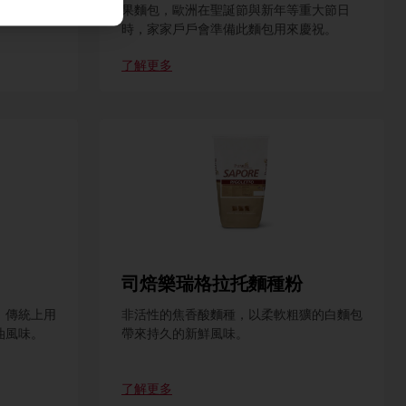
果麵包，歐洲在聖誕節與新年等重大節日
時，家家戶戶會準備此麵包用來慶祝。
了解更多
司焙樂瑞格拉托麵種粉
，傳統上用
非活性的焦香酸麵種，以柔軟粗獷的白麵包
油風味。
帶來持久的新鮮風味。
了解更多