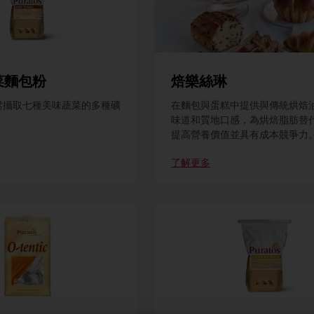
菜麵包粉
焙樂絲琳
鬆攝取七種美味蔬菜的多種礦
在麵包與蛋糕中提供與傳統烘焙
味道和質地口感，為烘焙脂肪替
提高營養價值並具有成本競爭力
了解更多