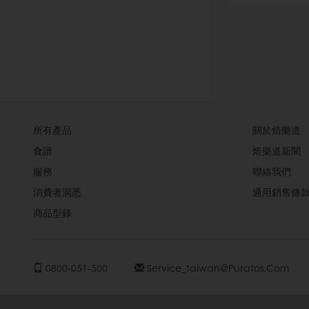
所有產品
關於焙樂道
食譜
焙樂道新聞
服務
聯絡我們
消費者洞悉
通用銷售條
商品型錄
0800-051-500
Service_taiwan@puratos.com