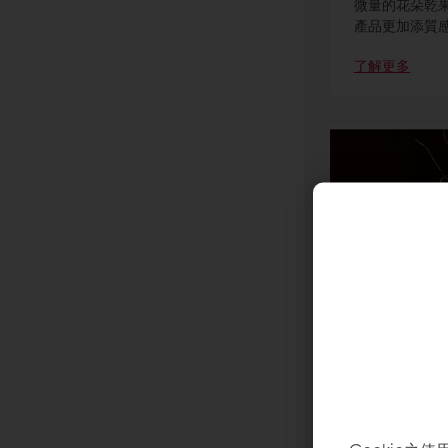
微量的花朵乾
產品更加添質
了解更多
比利時貝
X516AV
清爽甜味容易
初為日本市場
世界專業人士歡
了解更多