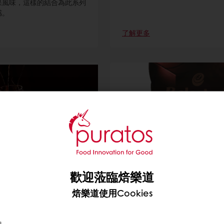
果風味，這樣的結合為此系列
感。
了解更多
可拉安特司白巧克力
比利時貝可拉普艾瑪黑
可可含量最多，甜度最低，特製
歡迎蒞臨焙樂道
巧克力。
與其他原料搭配，高流動性起
焙樂道使用Cookies
開發，現在是來自比利時廣受
迎的白巧克力!
了解更多