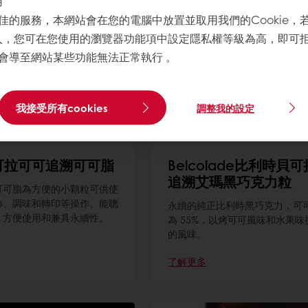
用
佳的服務，本網站會在您的電腦中放置並取用我們的Cookie，
寫入，您可在您使用的瀏覽器功能項中設定隱私權等級為高，即可拒絕
會導至網站某些功能無法正常執行 。
我接受所有cookies
調整我的設定
可拉可可追溯可可脂
Belcolade比利時貝
追溯艾瑪黑巧克力粒
可可脂為方便的小顆粒可供使
飾、調味和轉印等操作。能聰
永續的純正比利時黑巧克力，可
、方便使用和兼具永續性。
為 55%，以烤可可風味和水果味
的風味。
了解更多