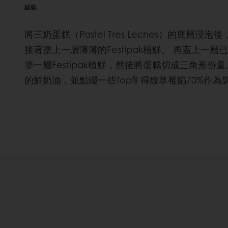
組裝
將三奶蛋糕（Pastel Tres Leches）的底層浸泡
接著塗上一層薄薄的Festipak植鮮。 再蓋上一
塗一層Festipak植鮮，然後將蛋糕切成三角形份量。 
的鮮奶油，並點綴一些Topfil 得馥草莓餡70%