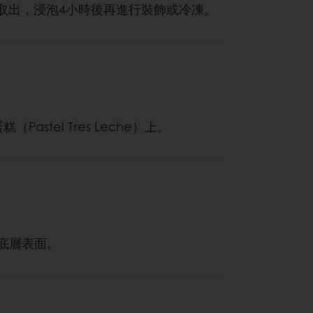
奶蛋糕取出，浸泡4小時後再進行裝飾或冷凍。
astel Tres Leche）上。
糕底層表面。