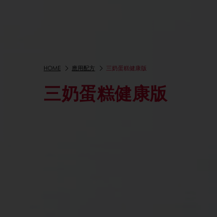
HOME
應用配方
三奶蛋糕健康版
三奶蛋糕健康版