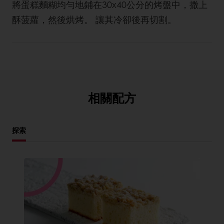
將蛋糕麵糊均勻地鋪在30x40公分的烤盤中，撒上
酥菠蘿，然後烘烤。 讓其冷卻後再切割。
相關配方
探索