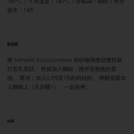
180°C / 下火溫度：180°C / 排氣閥：關閉 / 水分
損失：14%
酥菠蘿
將 Mimetic Incorporation 和砂糖用槳狀攪拌器
打至乳霜狀。 然後加入麵粉，攪拌至粗糙的質
地。 選項：加入0.5%至1%的肉桂粉。 將酥菠蘿加
入麵糊上（見步驟1），一起烘烤。
組裝