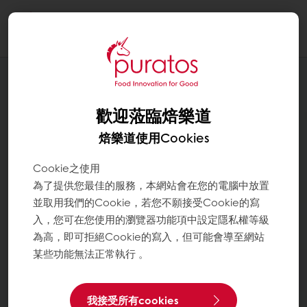
Togg
navi
歡迎蒞臨焙樂道
焙樂道使用Cookies
Cookie之使用
為了提供您最佳的服務，本網站會在您的電腦中放置
並取用我們的Cookie，若您不願接受Cookie的寫
入，您可在您使用的瀏覽器功能項中設定隱私權等級
為高，即可拒絕Cookie的寫入，但可能會導至網站
某些功能無法正常執行 。
我接受所有cookies