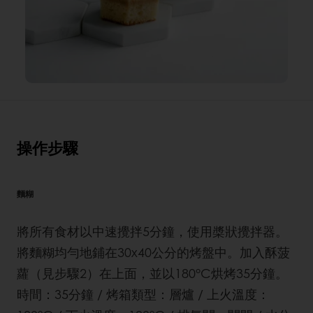
操作步驟
麵糊
將所有食材以中速攪拌5分鐘，使用槳狀攪拌器。
將麵糊均勻地鋪在30x40公分的烤盤中。加入酥菠
蘿（見步驟2）在上面，並以180°C烘烤35分鐘。
時間：35分鐘 / 烤箱類型：層爐 / 上火溫度：