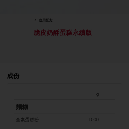
應用配方
脆皮奶酥蛋糕永續版
成份
g
麵糊
全素蛋糕粉
1000