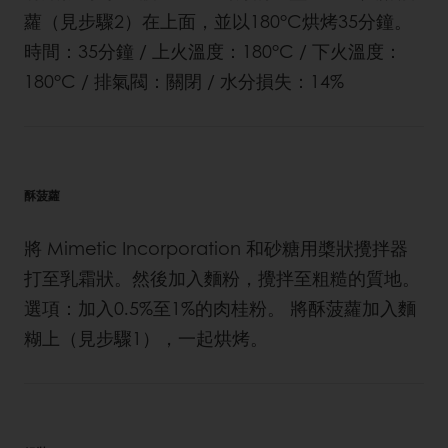
蘿（見步驟2）在上面，並以180°C烘烤35分鐘。
時間：35分鐘 / 上火溫度：180°C / 下火溫度：
180°C / 排氣閥：關閉 / 水分損失：14%
酥菠蘿
將 Mimetic Incorporation 和砂糖用槳狀攪拌器
打至乳霜狀。然後加入麵粉，攪拌至粗糙的質地。
選項：加入0.5%至1%的肉桂粉。 將酥菠蘿加入麵
糊上（見步驟1），一起烘烤。