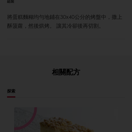
組裝
將蛋糕麵糊均勻地鋪在30x40公分的烤盤中，撒上
酥菠蘿，然後烘烤。 讓其冷卻後再切割。
相關配方
探索