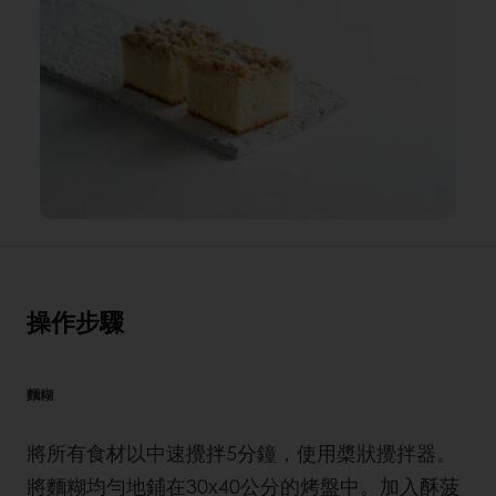
操作步驟
麵糊
將所有食材以中速攪拌5分鐘，使用槳狀攪拌器。
將麵糊均勻地鋪在30x40公分的烤盤中。加入酥菠