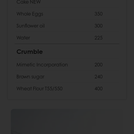
Cake NEW
Whole Eggs
350
Sunflower oil
300
Water
225
Crumble
Mimetic Incorporation
200
Brown sugar
240
Wheat Flour T55/550
400