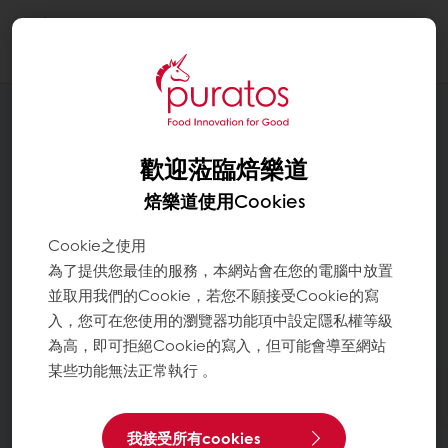
Togg
navi
歡迎蒞臨焙樂道
焙樂道使用Cookies
Cookie之使用
為了提供您最佳的服務，本網站會在您的電腦中放置
並取用我們的Cookie，若您不願接受Cookie的寫
入，您可在您使用的瀏覽器功能項中設定隱私權等級
為高，即可拒絕Cookie的寫入，但可能會導至網站
某些功能無法正常執行 。
我接受所有cookies