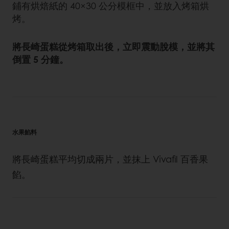
鋪有烘焙紙的 40×30 公分模框中，並放入烤箱烘
烤。
將長崎蛋糕從烤箱取出後，立即震動脫模，並將其
倒置 5 分鐘。
水果餡料
將長崎蛋糕平均切成兩片，並抹上 Vivafil 百香果
餡。