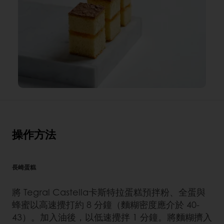
操作方法
長崎蛋糕
將 Tegral Castella卡斯特拉蛋糕預拌粉、全蛋與
蜂蜜以高速攪打約 8 分鐘（麵糊密度應介於 40-
43）。加入油後，以低速攪拌 1 分鐘。將麵糊擠入