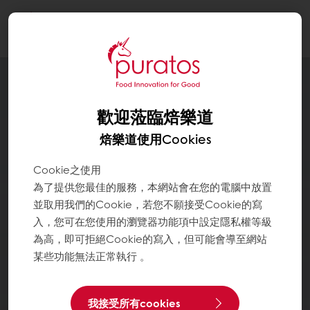
Togg
navi
歡迎蒞臨焙樂道
焙樂道使用Cookies
Cookie之使用
為了提供您最佳的服務，本網站會在您的電腦中放置
並取用我們的Cookie，若您不願接受Cookie的寫
入，您可在您使用的瀏覽器功能項中設定隱私權等級
為高，即可拒絕Cookie的寫入，但可能會導至網站
某些功能無法正常執行 。
我接受所有cookies