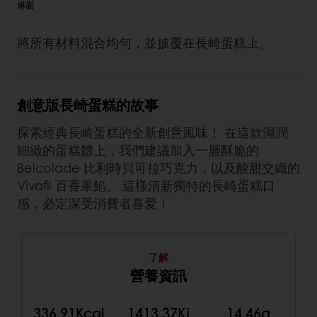
淋面
將所有材料混合均勻，並披覆在長崎蛋糕上。
創意版長崎蛋糕的故事
探索經典長崎蛋糕的全新創意風味！ 在這款濕潤
細緻的蛋糕體上，我們建議加入一層酥脆的
Belcolade 比利時貝可拉巧克力，以及酸甜交織的
Vivafil 百香果餡。 這樣清新獨特的長崎蛋糕口
感，必定深受消費者喜愛！
了解
營養資訊
336.91Kcal
1413.37Kj
14.46g