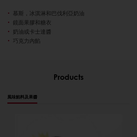
慕斯，冰淇淋和巴伐利亞奶油
鏡面果膠和糖衣
奶油或卡士達醬
巧克力內餡
Products
風味餡料及果醬