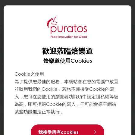
Togg
navi
歡迎蒞臨焙樂道
焙樂道使用Cookies
Cookie之使用
為了提供您最佳的服務，本網站會在您的電腦中放置
並取用我們的Cookie，若您不願接受Cookie的寫
入，您可在您使用的瀏覽器功能項中設定隱私權等級
為高，即可拒絕Cookie的寫入，但可能會導至網站
某些功能無法正常執行 。
我接受所有cookies