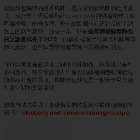
酸種麵包獨特的酸香風味，是探索創新風味的絕佳基
底。流行樂小天后泰勒絲Taylor Swift的烘焙創作（如
藍莓檸檬、肉桂漩渦、彩色點點麵包）正好反映了網
路上的熱門趨勢。過去一年，關於
藍莓檸檬酸種麵包
的討論量成長了243%
；而像肉桂漩渦或南瓜風味等季
節限定款，也在秋季等溫馨季節中逐漸受到關注。
你可以考慮在夏季推出柑橘風味麵包、秋季推出香料
系列產品，或在節慶時推出像彩點酸種麵包或餅乾這
類繽紛有趣的選項。風味酸種麵包是一個安全且充滿
創意空間的實驗場域。
想親自試試看嗎？來烘焙我們的藍莓檸檬酸種麵包食
譜吧！
blueberry and lemon sourdough recipe
.