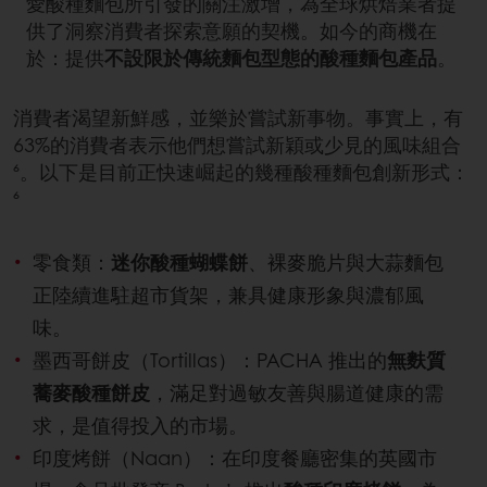
愛酸種麵包所引發的關注激增，為全球烘焙業者提
供了洞察消費者探索意願的契機。如今的商機在
於：提供
不設限於傳統麵包型態的酸種麵包產品
。
消費者渴望新鮮感，並樂於嘗試新事物。事實上，有
63%的消費者表示他們想嘗試新穎或少見的風味組合
⁶。以下是目前正快速崛起的幾種酸種麵包創新形式：
⁶
零食類：
迷你酸種蝴蝶餅
、裸麥脆片與大蒜麵包
正陸續進駐超市貨架，兼具健康形象與濃郁風
味。
墨西哥餅皮（Tortillas）：PACHA 推出的
無麩質
蕎麥酸種餅皮
，滿足對過敏友善與腸道健康的需
求，是值得投入的市場。
印度烤餅（Naan）：在印度餐廳密集的英國市