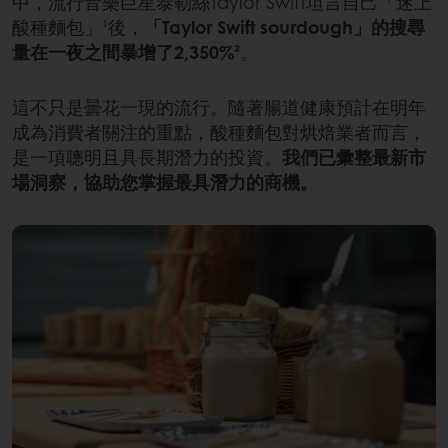
中，流行音樂巨星泰勒絲Taylor Swift坦言自己「迷上
酸種麵包」¹後，
「Taylor Swift sourdough」的搜尋
量在一夜之間暴增了2,350%²
。
這不只是曇花一現的流行。隨著腸道健康預計在明年
成為消費者關注的重點，酸種麵包對烘焙業者而言，
是一項聰明且具長期潛力的投資。
我們已彙整最新市
場洞察，協助您掌握最具潛力的商機。