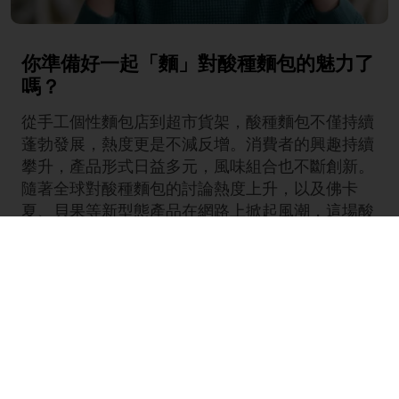
你準備好一起「麵」對酸種麵包的魅力了
嗎？
從手工個性麵包店到超市貨架，酸種麵包不僅持續
蓬勃發展，熱度更是不減反增。消費者的興趣持續
攀升，產品形式日益多元，風味組合也不斷創新。
隨著全球對酸種麵包的討論熱度上升，以及佛卡
夏、貝果等新型態產品在網路上掀起風潮，這場酸
種麵包的復興已無庸置疑。
對烘焙業者而言，現在正是創新的最佳時機——無
論是
酸種佛卡夏、酸種貝果、酸種墨西哥餅皮，還
是藍莓檸檬酸種麵包
，都是值得投入的方向。
當你準備好迎接酸種麵包的新時代時，歡迎立即聯
絡Puratos 焙樂道業務團隊。或者繼續閱讀，了解