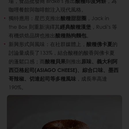
場，食品批發商 Brake’s 推出
酸種印度烤餅
，為
咖哩餐館與咖啡館注入現代風格。
獨特應用：星巴克推出
酸種甜甜圈
，Jack in
the Box 則重新演繹其
經典酸種漢堡
，Rudi’s 等
有機烘焙品牌也推出
酸種熱狗麵包
。
新興形式與風味：在社群媒體上，
酸種佛卡夏
的
討論量成長了133%，結合酸種的酸香與佛卡夏
的蓬鬆口感；而
酸種貝果
則推出
原味、義大利阿
西亞格起司(ASIAGO CHEESE)、綜合口味、墨西
哥辣椒、切達起司等多種風味
，成長率高達
190%。