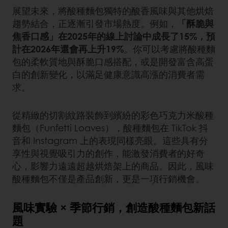
展望未來，將酸種麵包獨特的酸香風味與其他烘焙
趨勢結合，正逐漸引發市場熱度。例如，
「酥脆與
焦香口感」在2025年的線上討論中成長了15%，預
計在2026年還會再上升19%
。你可以考慮將酸種麵
包的柔軟質地與酥脆口感搭配，或是開發富含高蛋
白的創新變化，以滿足健康意識高漲的消費者需
求。
從精緻的切割紋路裝飾到繽紛的彩色巧克力米酸種
麵包（Funfetti Loaves），酸種麵包在 TikTok 抖
音和 Instagram 上的表現同樣亮眼。這些具有分
享性與視覺吸引力的創作，能激發消費者的好奇
心，影響力遠遠超越烘焙架上的商品。因此，風味
酸種麵包不僅是產品創新，更是一項行銷機會。
風味實驗 × 季節行銷，創造酸種麵包新話
題