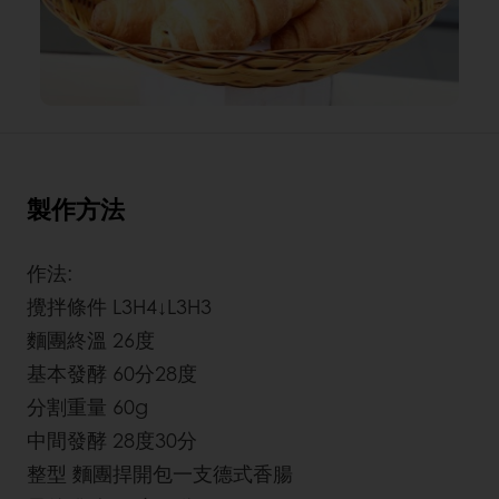
製作方法
作法:
攪拌條件 L3H4↓L3H3
麵團終溫 26度
基本發酵 60分28度
分割重量 60g
中間發酵 28度30分
整型 麵團捍開包一支德式香腸