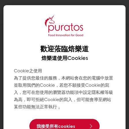
Togg
navi
應用配方
香腸老麵脆皮捲(原味)
歡迎蒞臨焙樂道
焙樂道使用Cookies
Cookie之使用
為了提供您最佳的服務，本網站會在您的電腦中放置
並取用我們的Cookie，若您不願接受Cookie的寫
入，您可在您使用的瀏覽器功能項中設定隱私權等級
為高，即可拒絕Cookie的寫入，但可能會導至網站
某些功能無法正常執行 。
我接受所有cookies