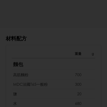
材料配方
重量
g
麵包
高筋麵粉
700
MDC法國T65一般粉
300
鹽
20
水
680