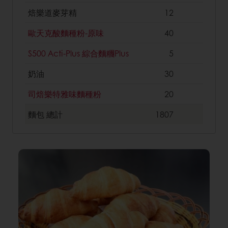
焙樂道麥芽精
12
歐天克酸麵種粉-原味
40
S500 Acti-Plus 綜合麵糰Plus
5
奶油
30
司焙樂特雅味麵種粉
20
麵包
總計
1807