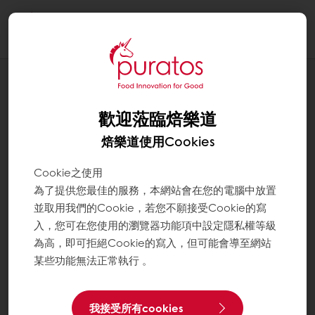
Togg
navi
應用配方
水果多酚老麵麵包
歡迎蒞臨焙樂道
焙樂道使用Cookies
Cookie之使用
為了提供您最佳的服務，本網站會在您的電腦中放置
並取用我們的Cookie，若您不願接受Cookie的寫
入，您可在您使用的瀏覽器功能項中設定隱私權等級
為高，即可拒絕Cookie的寫入，但可能會導至網站
某些功能無法正常執行 。
我接受所有cookies