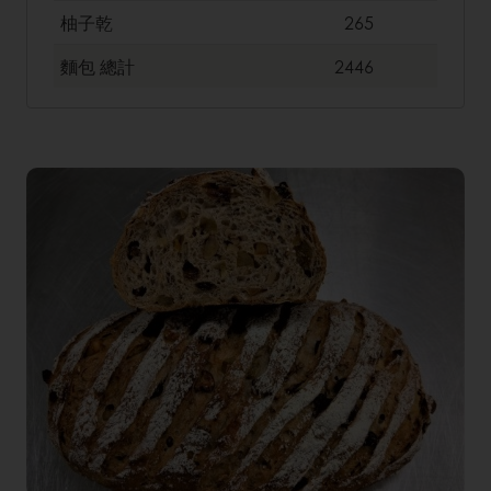
柚子乾
265
麵包
總計
2446