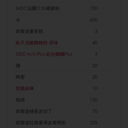
MDC法國T130裸麥粉
150
水
650
焙樂道麥芽精
3
歐天克酸麵種粉-原味
40
S500 Acti-Plus 綜合麵糰Plus
3
鹽
20
蜂蜜
20
焙樂絲琳
10
核桃
130
焙樂道橘香皮切丁
70
焙樂道吐魯番薄皮葡萄乾
235