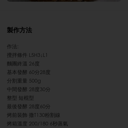
製作方法
作法:
攪拌條件 L5H3↓L1
麵團終溫 26度
基本發酵 60分28度
分割重量 500g
中間發酵 28度30分
整型 短棍型
最後發酵 28度60分
烤前裝飾 撒T130粉割線
烤箱溫度 200/180 6秒蒸氣