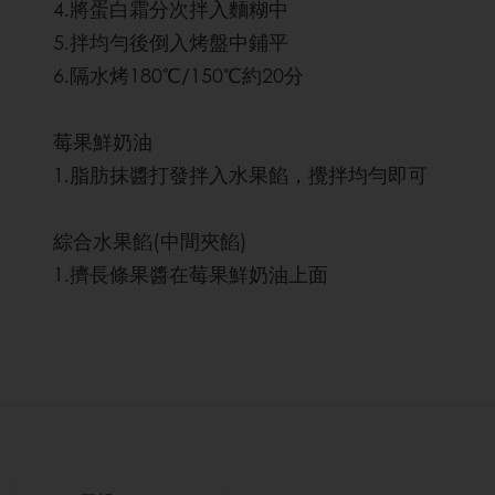
4.將蛋白霜分次拌入麵糊中
5.拌均勻後倒入烤盤中鋪平
6.隔水烤180℃/150℃約20分
莓果鮮奶油
1.脂肪抹醬打發拌入水果餡，攪拌均勻即可
綜合水果餡(中間夾餡)
1.擠長條果醬在莓果鮮奶油上面