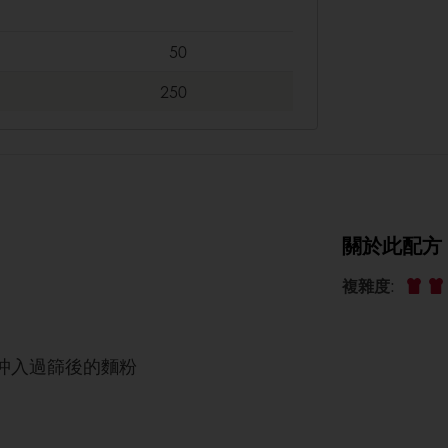
50
250
關於此配方
複雜度
:
沖入過篩後的麵粉