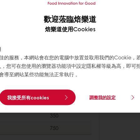
70
歡迎蒞臨焙樂道
200
焙樂道使用Cookies
200
用
400
佳的服務，本網站會在您的電腦中放置並取用我們的Cookie，
180
寫入，您可在您使用的瀏覽器功能項中設定隱私權等級為高，即可拒絕
會導至網站某些功能無法正常執行 。
3
1347
我接受所有cookies
調整我的設定
350
750