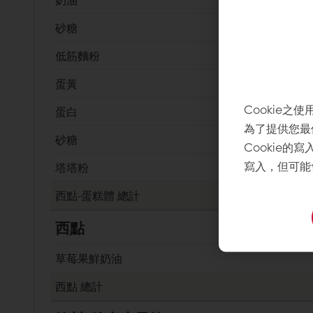
砂糖
低筋麵粉
蛋黃
Cookie之使
蛋白
為了提供您最
砂糖
Cookie的
寫入，但可能
塔塔粉
西點-蛋糕體
總計
西點
草莓果鮮奶油
西點
總計