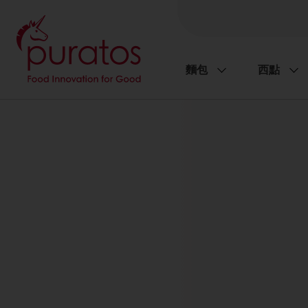
麵包
西點