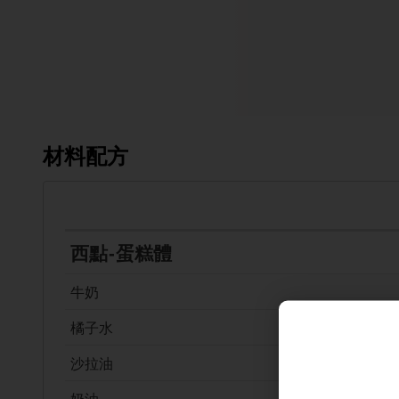
材料配方
西點-蛋糕體
牛奶
橘子水
沙拉油
奶油