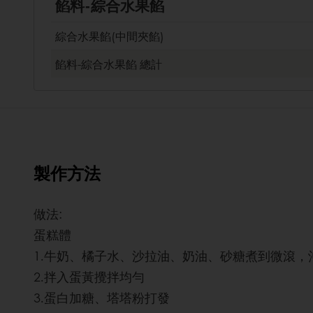
餡料-綜合水果餡
綜合水果餡(中間夾餡)
餡料-綜合水果餡
總計
製作方法
做法:
蛋糕體
1.牛奶、橘子水、沙拉油、奶油、砂糖煮到微滾，
2.拌入蛋黃攪拌均勻
3.蛋白加糖、塔塔粉打發