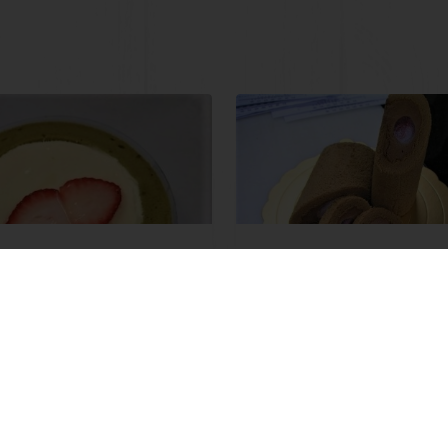
柚子草莓蛋糕捲
卡士達蛋糕捲
多
了解更多
檢視所有配方