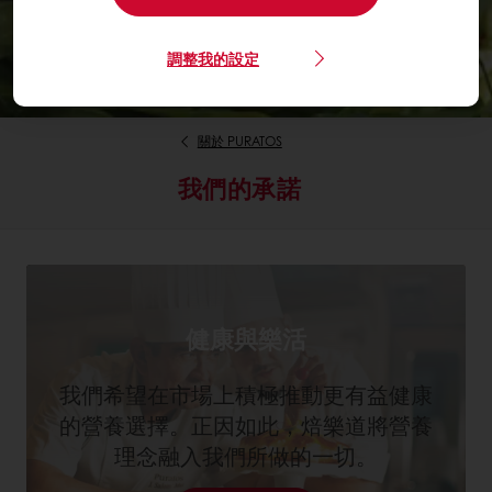
調整我的設定
關於 PURATOS
我們的承諾
健康與樂活
我們希望在市場上積極推動更有益健康
的營養選擇。正因如此，焙樂道將營養
理念融入我們所做的一切。