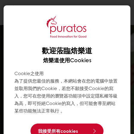
Togg
navi
歡迎蒞臨焙樂道
焙樂道使用Cookies
Cookie之使用
為了提供您最佳的服務，本網站會在您的電腦中放置
並取用我們的Cookie，若您不願接受Cookie的寫
入，您可在您使用的瀏覽器功能項中設定隱私權等級
為高，即可拒絕Cookie的寫入，但可能會導至網站
某些功能無法正常執行 。
我接受所有cookies