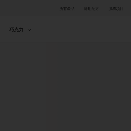
所有產品
應用配方
服務項目
巧克力