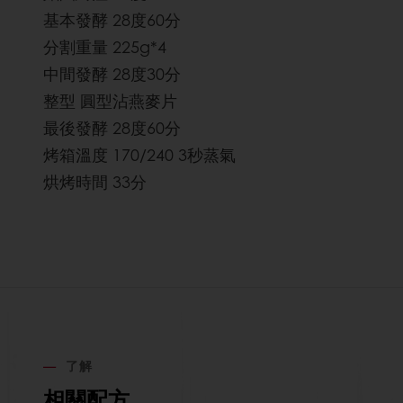
基本發酵 28度60分
分割重量 225g*4
中間發酵 28度30分
整型 圓型沾燕麥片
最後發酵 28度60分
烤箱溫度 170/240 3秒蒸氣
烘烤時間 33分
了解
相關配方