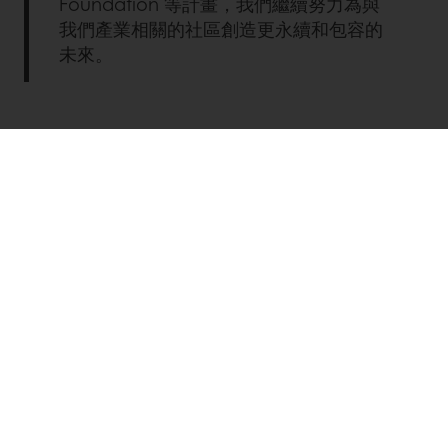
Foundation 等計畫，我們繼續努力為與
我們產業相關的社區創造更永續和包容的
未來。
2025
永續性報告
深入探索我們的永續發展旅程、抱負和進
展
下載我們的 2025 年永續發展重點