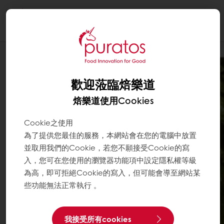
Togg
navi
歡迎蒞臨焙樂道
焙樂道使用Cookies
Cookie之使用
為了提供您最佳的服務，本網站會在您的電腦中放置
並取用我們的Cookie，若您不願接受Cookie的寫
入，您可在您使用的瀏覽器功能項中設定隱私權等級
為高，即可拒絕Cookie的寫入，但可能會導至網站某
些功能無法正常執行 。
我接受所有cookies