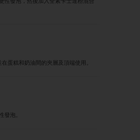
硬性發泡，然後加入全素卡士達粉混合
擠花袋，並在蛋糕和奶油間的夾層及頂端使用。
性發泡。