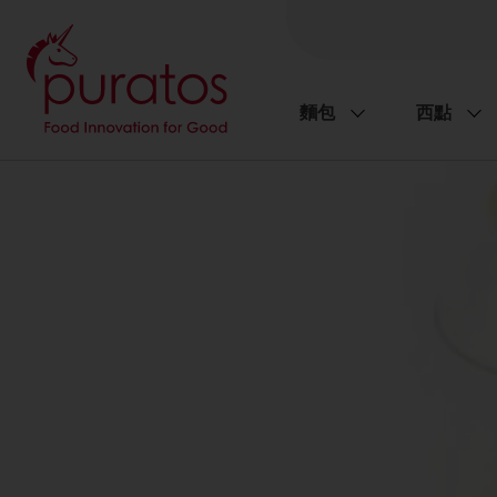
麵包
西點