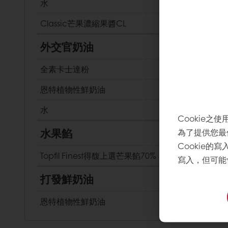
水
Classic芒果濃縮果醬CL
外交官奶油
全素卡士達粉
恩特植物性鮮奶油
水
Cookie之使
水果餡
為了提供您最
Cookie的
Topfil Finest得馥上選芒果餡70%
寫入，但可能
打發鮮奶油
恩特植物性鮮奶油