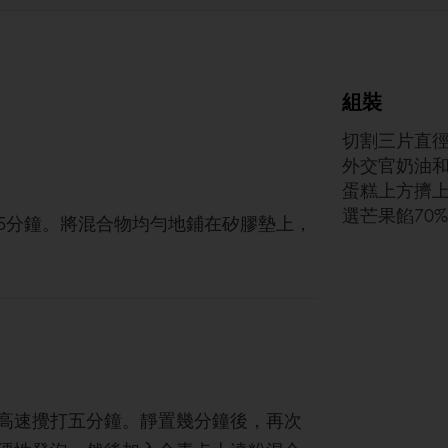
組裝
切割三片直徑
外交官奶油和8
蛋糕上方擠上打
選芒果餡70
5分鐘。將混合物均勻地鋪在矽膠墊上，
高速攪打五分鐘。靜置幾分鐘後，再次