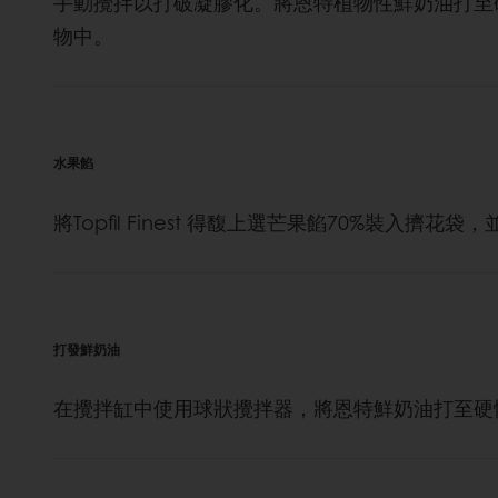
手動攪拌以打破凝膠化。將恩特植物性鮮奶油打至
物中。
水果餡
將Topfil Finest 得馥上選芒果餡70%裝入
打發鮮奶油
在攪拌缸中使用球狀攪拌器，將恩特鮮奶油打至硬