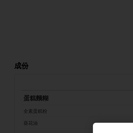
成份
蛋糕麵糊
全素蛋糕粉
葵花油