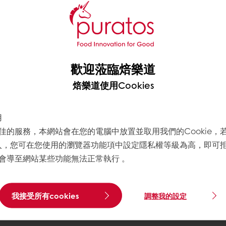
470
80
歡迎蒞臨焙樂道
375
焙樂道使用Cookies
690
1000
用
佳的服務，本網站會在您的電腦中放置並取用我們的Cookie，
寫入，您可在您使用的瀏覽器功能項中設定隱私權等級為高，即可拒絕
1000
會導至網站某些功能無法正常執行 。
我接受所有cookies
調整我的設定
1000