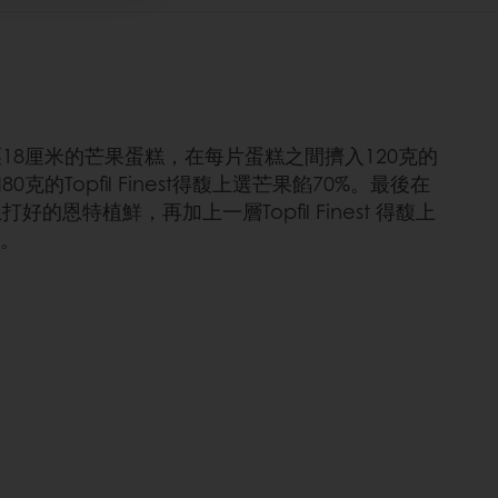
18厘米的芒果蛋糕，在每片蛋糕之間擠入120克的
0克的Topfil Finest得馥上選芒果餡70%。最後在
好的恩特植鮮，再加上一層Topfil Finest 得馥上
%。