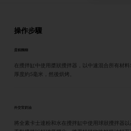
操作步驟
蛋糕麵糊
在攪拌缸中使用槳狀攪拌器，以中速混合所有材料
厚度約5毫米，然後烘烤。
外交官奶油
將全素卡士達粉和水在攪拌缸中使用球狀攪拌器以