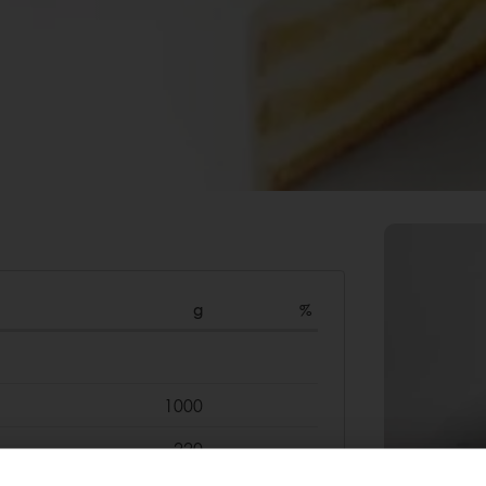
g
%
1000
220