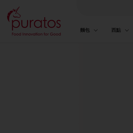
麵包
西點