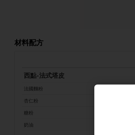
材料配方
西點-法式塔皮
法國麵粉
杏仁粉
糖粉
奶油