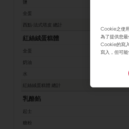
鹽
全蛋
西點-法式塔皮
總計
Cookie之使
為了提供您最
紅絲絨蛋糕體
Cookie的
全蛋
寫入，但可能
奶油
水
紅絲絨蛋糕體
總計
乳酪餡
起士
糖粉