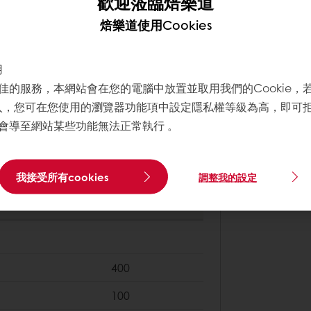
歡迎蒞臨焙樂道
3
焙樂道使用Cookies
80
938
用
佳的服務，本網站會在您的電腦中放置並取用我們的Cookie，
寫入，您可在您使用的瀏覽器功能項中設定隱私權等級為高，即可拒絕
200
會導至網站某些功能無法正常執行 。
175
我接受所有cookies
調整我的設定
100
975
400
100