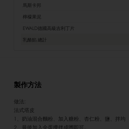
馬斯卡邦
檸檬果泥
EWALD德國高級吉利丁片
乳酪餡
總計
製作方法
做法:
法式塔皮
1、奶油混合麵粉、加入糖粉、杏仁粉、鹽、拌均
2、最後加入全蛋攪拌成圑即可。