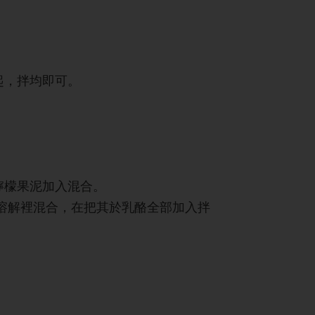
起，拌均即可。
檸檬果泥加入混合。
入溶解裡混合，在把其於乳酪全部加入拌