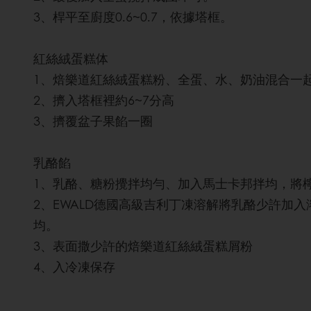
3、桿平至廚度0.6~0.7，依據塔框。
紅絲絨蛋糕体
1、焙樂道紅絲絨蛋糕粉、全蛋、水、奶油混合一
2、擠入塔框裡約6~7分高
3、擠覆盆子果餡一圈
乳酪餡
1、乳酪、糖粉攪拌均勻、加入馬士卡邦拌均，將
2、EWALD德國高級吉利丁凍溶解將乳酪少許加
均。
3、表面撒少許的焙樂道紅絲絨蛋糕屑粉
4、入冷凍保存