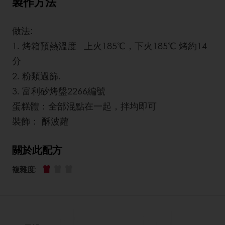
製作方法
做法:
1. 烤箱預熱溫度 上火185℃，下火185℃ 烤約14
分
2. 粉類過篩.
3. 富利矽烤盤2266編號
蛋糕體：全部混點在一起，拌均即可
裝飾： 酥波蘿
關於此配方
複雜度
: