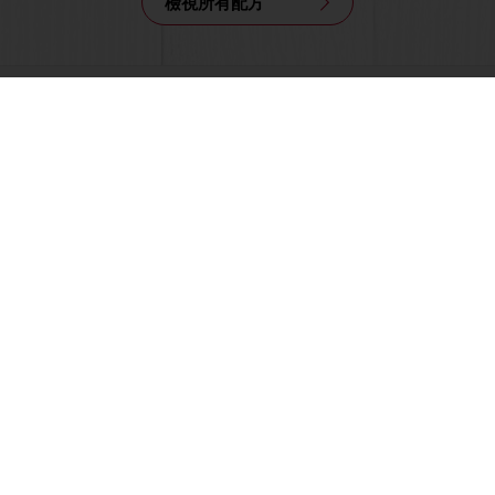
檢視所有配方
所有產品
食譜
服務
消費者洞悉
商品型錄
關於焙樂道
焙樂道新聞
聯絡我們
通用銷售條款
選擇國家
公司網頁