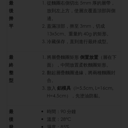
最
從麵團右側切出 5mm 厚的層帶，
後
放到左上方，使層次覆蓋頂部與側
擀
邊。
平
蓋滿頂部，擀至 3mm，切成
13x5cm、重量約 40g 的矩形。
冷藏保存，直到進行最終成型。
最
將層疊麵團矩形
倒置放置
（層在下
終
面），中間放置柔軟麵團矩形。
整
翻起層疊麵團邊緣，將兩種麵團封
型
合。
放入
鋁模具
（I=5.5cm, L=16cm,
H=4.5cm），先塗油防黏。
最
時間：90 分鐘
後
溫度：28°C
發
濕度：85%