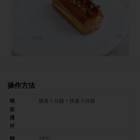
操作方法
螺
慢速 5 分鐘 + 快速 5 分鐘
旋
攪
拌
麵
18°C