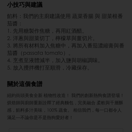
小技巧與建議
餡料：我們的主廚建議使用 蔬菜香腸 與 甜菜根番
茄醬：
1. 先用糖製作焦糖，再用紅酒醋。
2. 洋蔥與甜菜切丁，檸檬草與薑切片。
3. 將所有材料加入焦糖中，再加入番茄濃縮膏與番
茄醬（passata tomato）。
4. 烹煮至液體減半，加入鹽與胡椒調味。
5. 放入攪拌機打至順滑，冷藏保存。
關於這個食譜
紐約街頭美食全新 植物性改造！ 我們的創新熱狗食譜登場！
烘焙師與廚師重新詮釋了經典麵包，完美融合 柔軟與千層酥
感，餡料多汁美味，100% 蔬食。 相信我們，每一口都令人
滿足—不論你是不是熱狗愛好者！