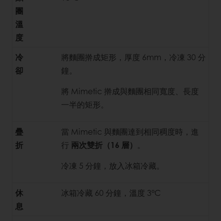
團
溫
度
冷
將麵團擀成矩形，厚度 6mm，冷凍 30 分
卻
鐘。
將 Mimetic 擀成與麵團相同寬度、長度
一半的矩形。
疊
當 Mimetic 與麵團達到相同稠度時，進
折
行
兩次雙折（16 層）
。
冷凍 5 分鐘，放入冰箱冷藏。
休
冰箱冷藏 60 分鐘，溫度 3°C
息