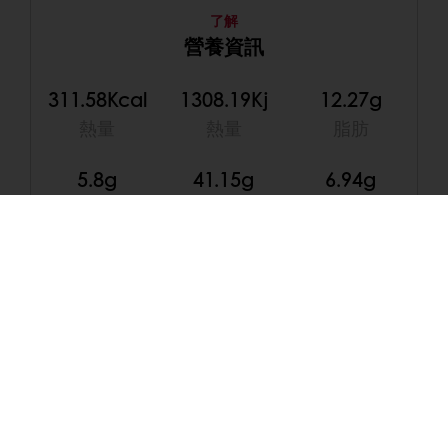
了解
營養資訊
311.58Kcal
1308.19Kj
12.27g
熱量
熱量
脂肪
5.8g
41.15g
6.94g
飽和
碳水化合物
糖
*
更多