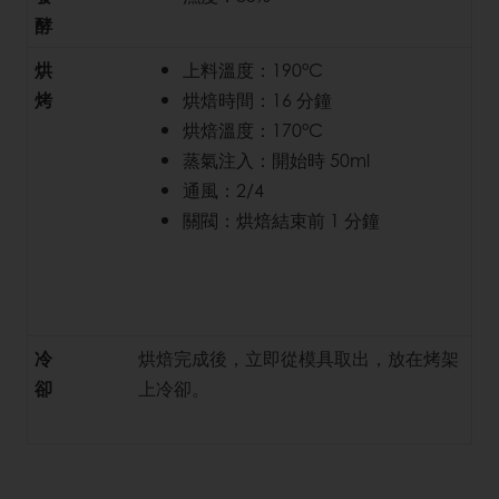
酵
烘
上料溫度：190°C
烤
烘焙時間：16 分鐘
烘焙溫度：170°C
蒸氣注入：開始時 50ml
通風：2/4
關閥：烘焙結束前 1 分鐘
冷
烘焙完成後，立即從模具取出，放在烤架
卻
上冷卻。