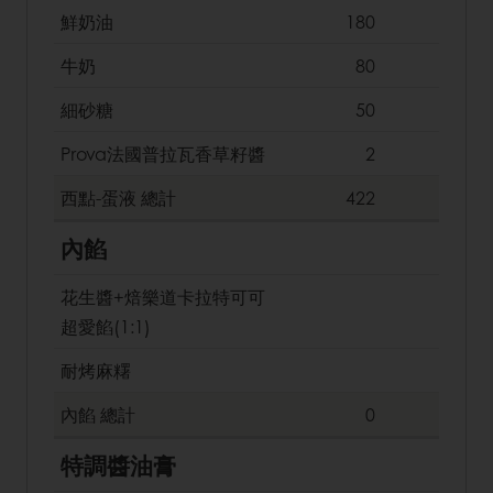
鮮奶油
180
牛奶
80
細砂糖
50
Prova法國普拉瓦香草籽醬
2
西點-蛋液
總計
422
內餡
花生醬+焙樂道卡拉特可可
超愛餡(1:1)
耐烤麻糬
內餡
總計
0
特調醬油膏