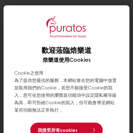
Togg
navi
應用配方
超愛餡花生巧克力蛋塔
歡迎蒞臨焙樂道
焙樂道使用Cookies
Cookie之使用
為了提供您最佳的服務，本網站會在您的電腦中放置
並取用我們的Cookie，若您不願接受Cookie的寫
入，您可在您使用的瀏覽器功能項中設定隱私權等級
為高，即可拒絕Cookie的寫入，但可能會導至網站
某些功能無法正常執行 。
我接受所有cookies