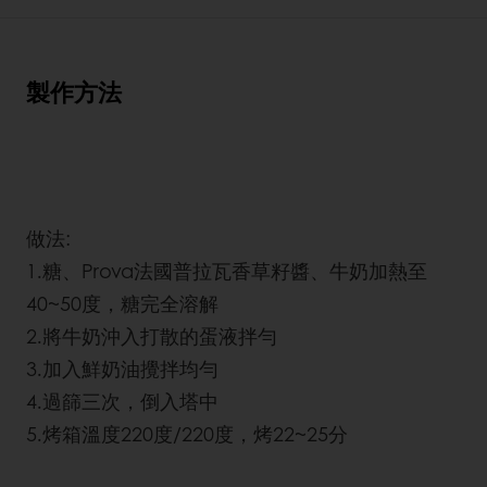
製作方法
做法:
1.糖、Prova法國普拉瓦香草籽醬、牛奶加熱至
40~50度，糖完全溶解
2.將牛奶沖入打散的蛋液拌勻
3.加入鮮奶油攪拌均勻
4.過篩三次，倒入塔中
5.烤箱溫度220度/220度，烤22~25分