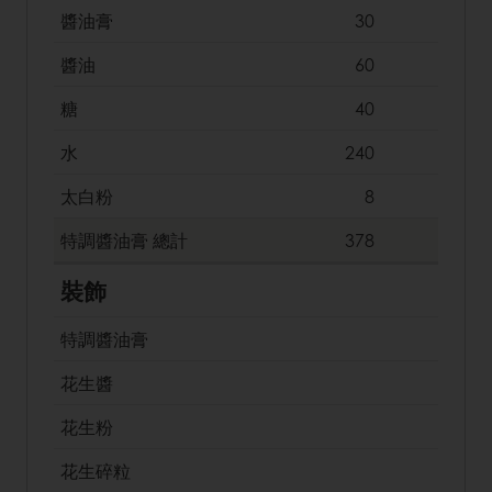
醬油膏
30
醬油
60
糖
40
水
240
太白粉
8
特調醬油膏
總計
378
裝飾
特調醬油膏
花生醬
花生粉
花生碎粒