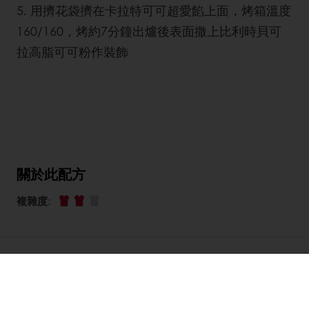
5. 用擠花袋擠在卡拉特可可超愛餡上面，烤箱溫度
160/160，烤約7分鐘出爐後表面撒上比利時貝可
拉高脂可可粉作裝飾
關於此配方
複雜度
:
了解
相關配方