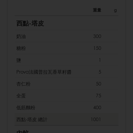
重量
g
西點-塔皮
奶油
300
糖粉
150
鹽
1
Prova法國普拉瓦香草籽醬
5
杏仁粉
50
全蛋
75
低筋麵粉
400
西點-塔皮
總計
1001
內餡