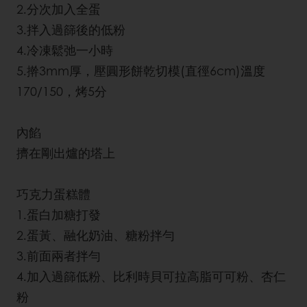
2.分次加入全蛋
3.拌入過篩後的低粉
4.冷凍鬆弛一小時
5.擀3mm厚，壓圓形餅乾切模(直徑6cm)溫度
170/150，烤5分
內餡
擠在剛出爐的塔上
巧克力蛋糕體
1.蛋白加糖打發
2.蛋黃、融化奶油、糖粉拌勻
3.前面兩者拌勻
4.加入過篩低粉、比利時貝可拉高脂可可粉、杏仁
粉