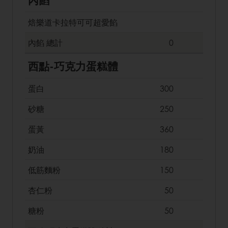
焙樂道卡拉特可可超愛餡
內餡
總計
0
西點-巧克力蛋糕體
蛋白
300
砂糖
250
蛋黃
360
奶油
180
低筋麵粉
150
杏仁粉
50
糖粉
50