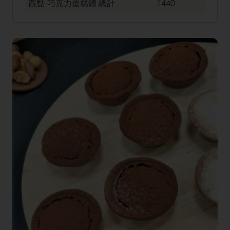
西點-巧克力蛋糕體
總計
1440