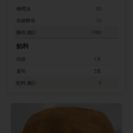
橄欖油
50
低糖酵母
10
麵包
總計
1980
餡料
培根
1片
蘆筍
3支
餡料
總計
0