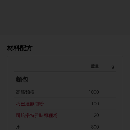
材料配方
重量
g
麵包
高筋麵粉
1000
巧巴達麵包粉
100
司焙樂特雅味麵種粉
20
水
800