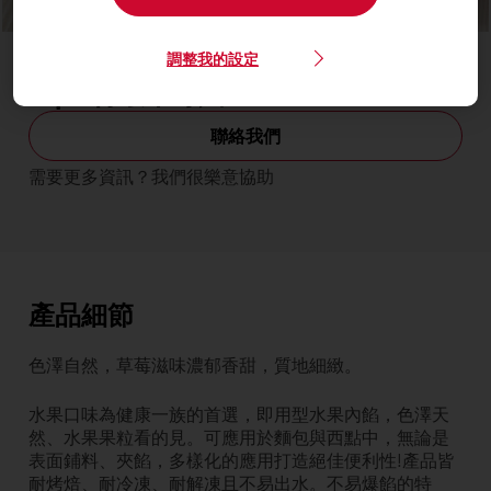
Better workability and stability操作容易品質穩定
調整我的設定
Ready-to-use solutions開封即用
Topfil得馥草莓餡 60%
聯絡我們
需要更多資訊？我們很樂意協助
產品細節
色澤自然，草莓滋味濃郁香甜，質地細緻。
水果口味為健康一族的首選，即用型水果內餡，色澤天
然、水果果粒看的見。可應用於麵包與西點中，無論是
表面鋪料、夾餡，多樣化的應用打造絕佳便利性!產品皆
耐烤焙、耐冷凍、耐解凍且不易出水。不易爆餡的特