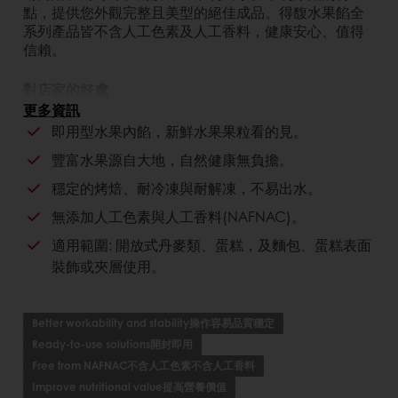
點，提供您外觀完整且美型的絕佳成品。得馥水果餡全
系列產品皆不含人工色素及人工香料，健康安心、值得
信賴。
對店家的好處
更多資訊
自然馥郁的風味，百吃不厭。
即用型水果內餡，新鮮水果果粒看的見。
健康美味無負擔，使用高品質的水果原料。
豐富水果源自大地，自然健康無負擔。
不含人工色素與人工香料。
穩定的烤焙、耐冷凍與耐解凍，不易出水。
對消費者的好處
無添加人工色素與人工香料(NAFNAC)。
適用範圍: 開放式丹麥類、蛋糕，及麵包、蛋糕表面
烘焙穩定性佳，耐烤耐凍不爆餡。
冷凍穩定性佳，解凍後不易出水。
裝飾或夾層使用。
水果來源產地優質，品質保證。
運用於商品內餡中，擁有無限創意的可能性。
Better workability and stability操作容易品質穩定
Ready-to-use solutions開封即用
Free from NAFNAC不含人工色素不含人工香料
Improve nutritional value提高營養價值