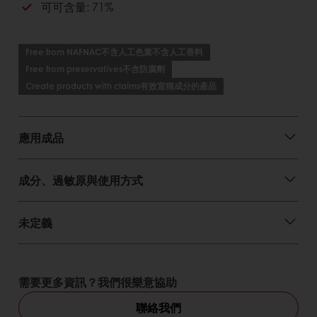
可可含量: 71%
純正比利時巧克力。
可拌入麵糊製作蛋糕、慕斯、餅乾，提升口感，增
加風味。
Free from NAFNAC不含人工色素不含人工香料
可調製甘納許巧克力醬、巧克力噴飾液...等。
Free from preservatives不含防腐劑
可作表面淋膜、披覆、灌模成型手製巧克力、巧克
力工藝....等用途多廣。
Create products with claims有效宣稱成分的產品
應用成品
成分、過敏原與使用方式
未定義
需要更多資訊？我們很樂意協助
聯絡我們