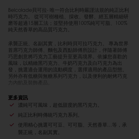
Belcolade貝可拉- 唯一符合比利時嚴謹法規的純正比利
時巧克力。 從可可樹種植、採收、發酵、經五層精細研
磨等超過15層工法；並堅持使用100%純可可脂、100%
純天然香草的高品質巧克力。
承襲正統、名副其實，比利時貝可拉巧克力。 專為世界
首席巧克力師傅、麵包及西點師傅所設計，伴隨著師傅
巧思創意將巧克力工藝提升至更高境界。依據您喜歡的
風味，以精緻黑巧克力、牛奶巧克力及白巧克力為出
發，挑選適合運用的流動稠度，選擇適用的產品型態。
另外亦有低糖與無糖系列巧克力，以及便利的耐烤巧克
力內餡及裝飾產品。
對店家的好處
更多資訊
濃純可可風味，超低甜度的黑巧克力。
純正比利時巧克力。
純正比利時傳統巧克力系列。
高品質，美味經得起考驗的巧克力。
使用精心挑選可可豆、可可脂、天然香草…等，承
對消費者的好處
襲正統，名副其實。