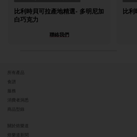
比利時貝可拉產地精選- 多明尼加
比利
白巧克力
聯絡我們
所有產品
食譜
服務
消費者洞悉
商品型錄
關於焙樂道
焙樂道新聞