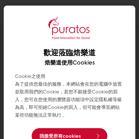
Togg
navi
Chocolate巧克力
歡迎蒞臨焙樂道
焙樂道使用Cookies
Cookie之使用
為了提供您最佳的服務，本網站會在您的電腦中放置
並取用我們的Cookie，若您不願接受Cookie的寫
入，您可在您使用的瀏覽器功能項中設定隱私權等級
為高，即可拒絕Cookie的寫入，但可能會導至網站
某些功能無法正常執行 。
我接受所有cookies