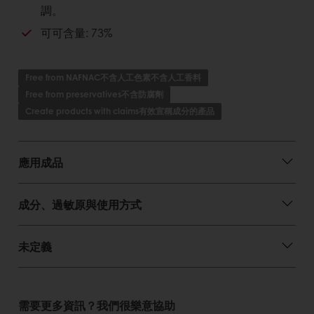
純正比利時巧克力- 最專業的品質
調。
有效監控發酵過程，得到品質優異、風味獨特的巧
可可含量: 73%
克力。
永續性: 與農民一同共享並創造巧克力的價值。
獨特銷售故事溝通。
Free from NAFNAC不含人工色素不含人工香料
Free from preservatives不含防腐劑
對消費者的好處
Create products with claims有效宣稱成分的產品
自然且獨特有深度的風味
優質的比利時純正巧克力
提供優質且獨特的成品風味
應用成品
有效改善農民生計，共造巧克力永續未來。
成分、過敏原與使用方式
未定義
需要更多資訊？我們很樂意協助