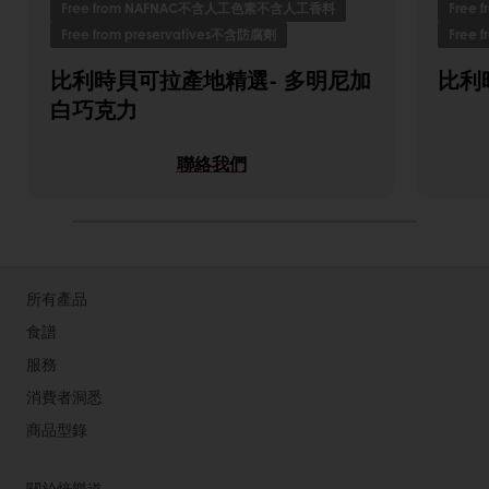
Free from NAFNAC不含人工色素不含人工香料
Free
Free from preservatives不含防腐劑
Free 
比利時貝可拉產地精選- 多明尼加
比利
白巧克力
聯絡我們
所有產品
食譜
服務
消費者洞悉
商品型錄
關於焙樂道