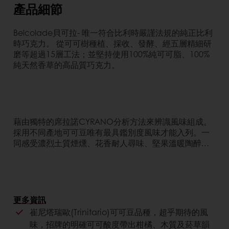
產品細節
Belcolade貝可拉- 唯一符合比利時嚴謹法規的純正比利
時巧克力。 從可可樹種植、採收、發酵、經五層精細研
磨等超過15層工法；並堅持使用100%純可可脂、100%
純天然香草的高品質巧克力。
藉由獨特的席拉諾CYRANO分析方法來辨識風味組成。
採用不同產地可可豆唯有最具鑑別度風味才能入列。一
同感受濃烈土質煙燻、花香耐人尋味、堅果溫暖陶醉…
更多資訊
對店家的好處
崔尼塔瑞歐(Trinitario)可可豆品種，超乎期待的風
獨特風味
味，招牌的明確可可酸度帶出柑橘、木質及菸草韻