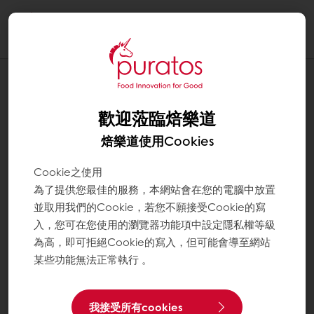
Togg
navi
Chocolate巧克力
歡迎蒞臨焙樂道
焙樂道使用Cookies
Cookie之使用
為了提供您最佳的服務，本網站會在您的電腦中放置
並取用我們的Cookie，若您不願接受Cookie的寫
入，您可在您使用的瀏覽器功能項中設定隱私權等級
為高，即可拒絕Cookie的寫入，但可能會導至網站
某些功能無法正常執行 。
我接受所有cookies