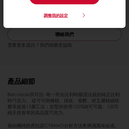
Free from NAFNAC不含人工色素不含人工香料
Free from preservatives不含防腐劑
比利時貝可拉產地精選- 委內瑞拉牛
調整我的設定
奶巧克力
聯絡我們
需要更多資訊？我們很樂意協助
產品細節
Belcolade貝可拉- 唯一符合比利時嚴謹法規的純正比利
時巧克力。 從可可樹種植、採收、發酵、經五層精細研
磨等超過15層工法；並堅持使用100%純可可脂、100%
純天然香草的高品質巧克力。
藉由獨特的席拉諾CYRANO分析方法來辨識風味組成。