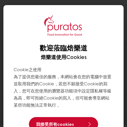
Togg
navi
Chocolate巧克力
歡迎蒞臨焙樂道
焙樂道使用Cookies
Cookie之使用
為了提供您最佳的服務，本網站會在您的電腦中放置
並取用我們的Cookie，若您不願接受Cookie的寫
入，您可在您使用的瀏覽器功能項中設定隱私權等級
為高，即可拒絕Cookie的寫入，但可能會導至網站
某些功能無法正常執行 。
我接受所有cookies