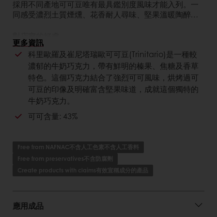
採用不同產地可可豆唯有最具鑑別度風味才能入列。一
同感受濃烈土質煙燻、花香耐人尋味、堅果溫暖陶醉…
對店家的好處
更多資訊
科里歐羅及崔尼塔瑞歐可可豆(Trinitario)是一種較
獨特風味
濃郁的牛奶巧克力，帶有鮮明的榛果、焦糖及香草
純正比利時巧克力- 最專業的品質
特色。這個巧克力結合了強烈可可風味，烘烤過可
可豆的印像及明確富含堅果味道，成就這個獨特的
對消費者的好處
牛奶巧克力。
自然且獨特有深度的風味
可可含量: 43%
優質的比利時純正巧克力
提供優質且獨特的成品風味
Free from NAFNAC不含人工色素不含人工香料
Free from preservatives不含防腐劑
Create products with claims有效宣稱成分的產品
應用成品