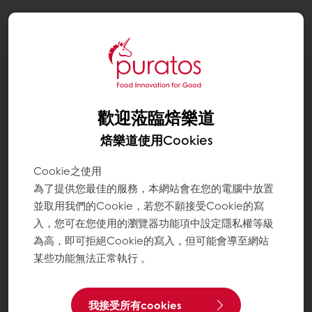
Togg
navi
Chocolate巧克力
歡迎蒞臨焙樂道
焙樂道使用Cookies
Cookie之使用
為了提供您最佳的服務，本網站會在您的電腦中放置
並取用我們的Cookie，若您不願接受Cookie的寫
入，您可在您使用的瀏覽器功能項中設定隱私權等級
為高，即可拒絕Cookie的寫入，但可能會導至網站
某些功能無法正常執行 。
我接受所有cookies