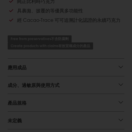
純正比利時巧克力
對店家的好處
具裹拋、披覆的等優異多功能性
經 Cacao-Trace 可可追溯計化認證的永續巧克力
純正比利時巧克力。
高品質，美味經得起考驗的巧克力。
Free from preservatives不含防腐劑
對消費者的好處
Create products with claims有效宣稱成分的產品
純正比利時巧克力。
可拌入麵糊製作蛋糕、慕斯、餅乾，提升口感，增
加風味。
應用成品
可調製甘納許巧克力醬、巧克力噴飾液...等。 可作
表面淋膜、披覆、灌模成型手製巧克力、巧克力工
成分、過敏原與使用方式
藝....等用途多廣。
產品規格
未定義