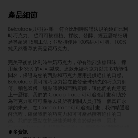
產品細節
Belcolade貝可拉- 唯一符合比利時嚴謹法規的純正比利
時巧克力。 從可可樹種植、採收、發酵、經五層精細研
磨等超過15層工法；並堅持使用100%純可可脂、100%
純天然香草的高品質巧克力。
完美平衡的比利時牛奶巧克力，帶有強烈焦糖風味，採
用至少 35% 的可可製成。這款永續巧克力以其多功能性
聞名，保證為您的西點和巧克力應用提供絕佳的口感。
Belcolade 貝可拉巧克力旨在啟發全球領先的巧克力師
傅、麵包師傅、甜點師傅和西點廚師，讓他們的創意更
上一層樓。我們的 Cacao-Trace 可可追溯計畫有助於
為巧克力和可可產品以及所有相關人員打造一個真正永
續的未來。在 Cacao-Trace可可追溯計畫，我們精通發
酵流程，確保我們的巧克力和可可產品擁有絕佳的口
感。我們的重點在於絕佳美味來自於做好事，因此
Cacao-Trace 可可追溯計畫的可可農將從他們創造的價
更多資訊
值中獲益。