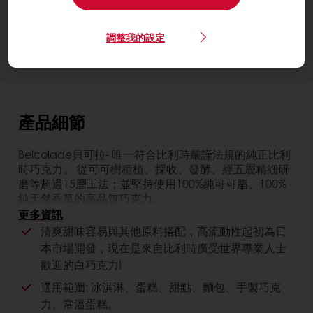
聯絡我們
需要更多資訊？我們很樂意協助
調整我的設定
產品細節
Belcolade貝可拉- 唯一符合比利時嚴謹法規的純正比利
時巧克力。 從可可樹種植、採收、發酵、經五層精細研
磨等超過15層工法；並堅持使用100%純可可脂、100%
純天然香草的高品質巧克力。
更多資訊
特別為日本市場開發，命名有法文「優越」的意思，高
清爽甜味容易與其他原料搭配，高流動性起初為日
可可脂含量流動性極佳得以實現日本客戶要求的薄層淋
本市場開發，現在是來自比利時廣受世界專業人士
膜。一款產品得以開發不同的可能性且甜度降低。
歡迎的白巧克力!
適用範圍: 冰淇淋、蛋糕、甜點、麵包、手製巧克
力、常溫蛋糕。