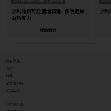
Free from preservatives不含防腐劑
Free 
比利時貝可拉產地精選- 多明尼加
比利
白巧克力
聯絡我們
所有產品
食譜
服務
消費者洞悉
商品型錄
關於焙樂道