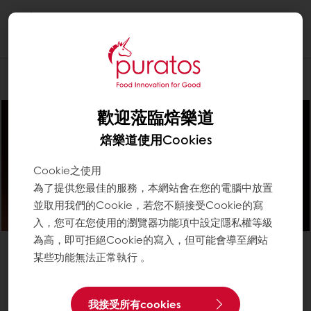
Togg
navi
Chocolate巧克力
歡迎蒞臨焙樂道
焙樂道使用Cookies
Cookie之使用
為了提供您最佳的服務，本網站會在您的電腦中放置
並取用我們的Cookie，若您不願接受Cookie的寫
入，您可在您使用的瀏覽器功能項中設定隱私權等級
為高，即可拒絕Cookie的寫入，但可能會導至網站
Free from preservatives不含防腐劑
某些功能無法正常執行 。
Free from NAFNAC不含人工色素不含人工香料
比利時貝可拉安特司白巧克力
X516AV
我接受所有cookies