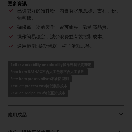
更多資訊
口感細緻優雅，輕盈滑順。
已調製好的預拌粉，內含有水果風味、吉利丁粉、
風味香醇，千變萬化的多重驚喜。
葡萄糖。
確保每一次的製作，皆可維持一致的高品質。
對消費者的好處
操作簡易穩定，減少浪費並有效控制成本。
使用方便快速，成品品質穩定。
適用範圍: 慕斯蛋糕、杯子蛋糕…等。
應用範圍廣泛，可搭配不同水果發揮創意。
減低對操作人員的技術要求，節省生產成本。
Better workability and stability操作容易品質穩定
Free from NAFNAC不含人工色素不含人工香料
Free from preservatives不含防腐劑
Reduce process cost降低製作成本
Reduce recipe cost降低配方成本
應用成品