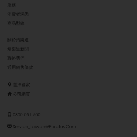
服務
消費者洞悉
商品型錄
關於焙樂道
焙樂道新聞
聯絡我們
通用銷售條款
選擇國家
公司網頁
0800-051-500
Service_taiwan@puratos.com