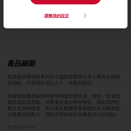
慕思粉- 原味
聯絡我們
調整我的設定
需要更多資訊？我們很樂意協助
產品細節
焙樂道的慕思粉系列皆可協助您製作出令人美味且精緻
的甜點，不受限於成品大小、外觀與類型。
焙樂道集團西點預拌粉系列讓您更快速、便利、節省地
製作高品質西點。消費者的喜好時時變化，因此我們的
配方也與時俱進，而且來自集團世界各國技術示範師提
供最適合的配方，同時亦即時提供各國最流行的糕點!
對店家的好處