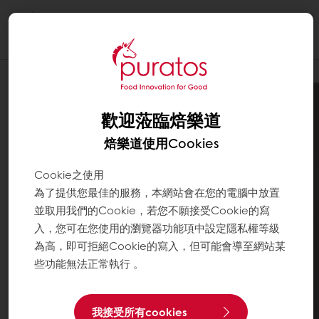
Togg
navi
歡迎蒞臨焙樂道
焙樂道使用Cookies
Cookie之使用
為了提供您最佳的服務，本網站會在您的電腦中放置
並取用我們的Cookie，若您不願接受Cookie的寫
入，您可在您使用的瀏覽器功能項中設定隱私權等級
為高，即可拒絕Cookie的寫入，但可能會導至網站某
些功能無法正常執行 。
我接受所有cookies